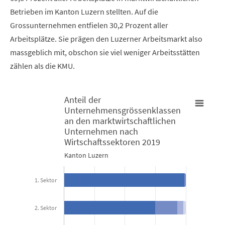
Betrieben im Kanton Luzern stellten. Auf die
Grossunternehmen entfielen 30,2 Prozent aller
Arbeitsplätze. Sie prägen den Luzerner Arbeitsmarkt also
massgeblich mit, obschon sie viel weniger Arbeitsstätten
zählen als die KMU.
Anteil der
Unternehmensgrössenklassen
Anteil der Unternehmensgrössenklassen an den marktwirtsch
an den marktwirtschaftlichen
A
Unternehmen nach
Wirtschaftssektoren 2019
Bar chart with 4 data series.
B
Kanton Luzern
Kanton Luzern
K
1. Sektor
View as data table, Anteil der Unternehmensgrössenkla
The chart has 1 X axis displaying categories.
T
2. Sektor
The chart has 1 Y axis displaying Prozent. Data ranges from 75.2
T