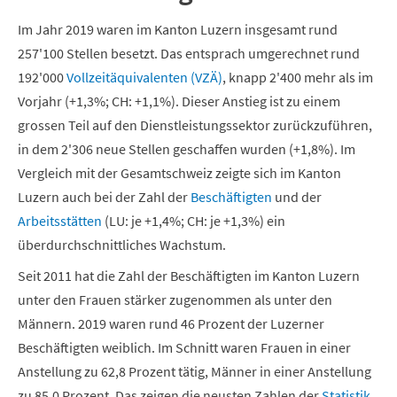
Im Jahr 2019 waren im Kanton Luzern insgesamt rund
257'100 Stellen besetzt. Das entsprach umgerechnet rund
192'000
Vollzeitäquivalenten (VZÄ)
, knapp 2'400 mehr als im
Vorjahr (+1,3%; CH: +1,1%). Dieser Anstieg ist zu einem
grossen Teil auf den Dienstleistungssektor zurückzuführen,
in dem 2'306 neue Stellen geschaffen wurden (+1,8%). Im
Vergleich mit der Gesamtschweiz zeigte sich im Kanton
Luzern auch bei der Zahl der
Beschäftigten
und der
Arbeitsstätten
(LU: je +1,4%; CH: je +1,3%) ein
überdurchschnittliches Wachstum.
Seit 2011 hat die Zahl der Beschäftigten im Kanton Luzern
unter den Frauen stärker zugenommen als unter den
Männern. 2019 waren rund 46 Prozent der Luzerner
Beschäftigten weiblich. Im Schnitt waren Frauen in einer
Anstellung zu 62,8 Prozent tätig, Männer in einer Anstellung
zu 85,0 Prozent. Das zeigen die neusten Zahlen der
Statistik