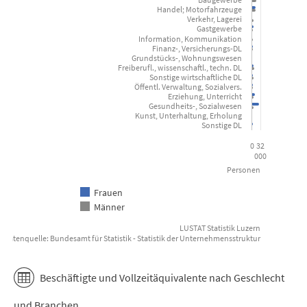
Handel; Motorfahrzeuge
View as data table, Beschäftigte nach Geschlecht und Br
Verkehr, Lagerei
Gastgewerbe
The chart has 1 X axis displaying categories.
Information, Kommunikation
Finanz-, Versicherungs-DL
The chart has 1 Y axis displaying Personen. Data ranges from 29 
Grundstücks-, Wohnungswesen
Freiberufl., wissenschaftl., techn. DL
Sonstige wirtschaftliche DL
Öffentl. Verwaltung, Sozialvers.
Erziehung, Unterricht
Gesundheits-, Sozialwesen
Kunst, Unterhaltung, Erholung
Sonstige DL
0
32
000
Personen
Frauen
Männer
LUSTAT Statistik Luzern
Datenquelle: Bundesamt für Statistik - Statistik der Unternehmensstruktur
End of interactive chart.
Beschäftigte und Vollzeitäquivalente nach Geschlecht
und Branchen