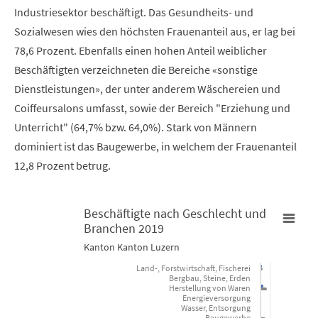
Industriesektor beschäftigt. Das Gesundheits- und
Sozialwesen wies den höchsten Frauenanteil aus, er lag bei
78,6 Prozent. Ebenfalls einen hohen Anteil weiblicher
Beschäftigten verzeichneten die Bereiche «sonstige
Dienstleistungen», der unter anderem Wäschereien und
Coiffeursalons umfasst, sowie der Bereich "Erziehung und
Unterricht" (64,7% bzw. 64,0%). Stark von Männern
dominiert ist das Baugewerbe, in welchem der Frauenanteil
12,8 Prozent betrug.
Beschäftigte nach Geschlecht und
Branchen 2019
Beschäftigte nach Geschlecht und Branchen 2019
Kanton Kanton Luzern
Land-, Forstwirtschaft, Fischerei
Bar chart with 2 data series.
Bergbau, Steine, Erden
Herstellung von Waren
Kanton Kanton Luzern
Energieversorgung
Wasser, Entsorgung
Baugewerbe