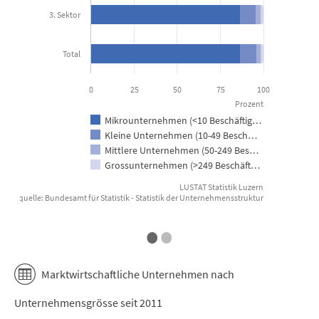
3. Sektor
Total
0
25
50
75
100
Prozent
Mikrounternehmen (<10 Beschäftig…
Kleine Unternehmen (10-49 Besch…
Mittlere Unternehmen (50-249 Bes…
Grossunternehmen (>249 Beschäft…
LUSTAT Statistik Luzern
Datenquelle: Bundesamt für Statistik - Statistik der Unternehmensstruktur
Datenque
End of interactive chart.
E
•
•
Marktwirtschaftliche Unternehmen nach
Unternehmensgrösse seit 2011