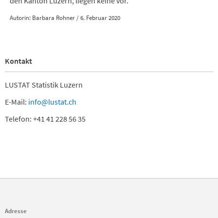
den Kanton Luzern, liegen keine vor.
Autorin: Barbara Rohner / 6. Februar 2020
Kontakt
LUSTAT Statistik Luzern
E-Mail:
info@lustat.ch
Telefon: +41 41 228 56 35
Adresse