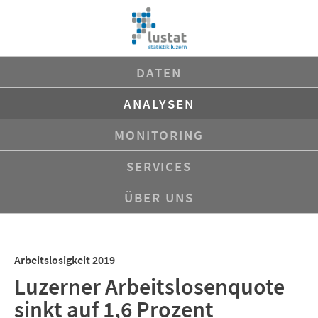
Navigation
DATEN
überspringen
ANALYSEN
MONITORING
SERVICES
ÜBER UNS
Arbeitslosigkeit 2019
Luzerner Arbeitslosenquote
sinkt auf 1,6 Prozent