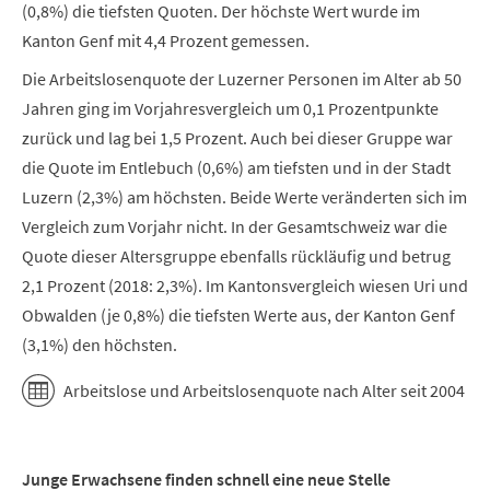
(0,8%) die tiefsten Quoten. Der höchste Wert wurde im
Kanton Genf mit 4,4 Prozent gemessen.
Die Arbeitslosenquote der Luzerner Personen im Alter ab 50
Jahren ging im Vorjahresvergleich um 0,1 Prozentpunkte
zurück und lag bei 1,5 Prozent. Auch bei dieser Gruppe war
die Quote im Entlebuch (0,6%) am tiefsten und in der Stadt
Luzern (2,3%) am höchsten. Beide Werte veränderten sich im
Vergleich zum Vorjahr nicht. In der Gesamtschweiz war die
Quote dieser Altersgruppe ebenfalls rückläufig und betrug
2,1 Prozent (2018: 2,3%). Im Kantonsvergleich wiesen Uri und
Obwalden (je 0,8%) die tiefsten Werte aus, der Kanton Genf
(3,1%) den höchsten.
Arbeitslose und Arbeitslosenquote nach Alter seit 2004
Junge Erwachsene finden schnell eine neue Stelle