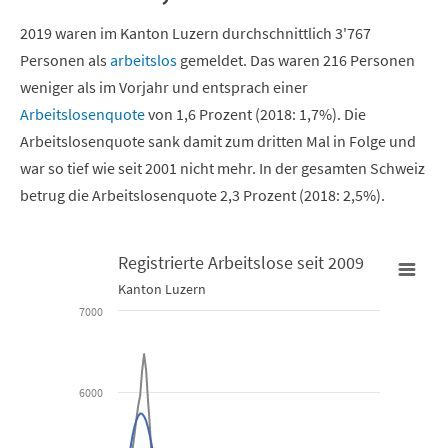
2019 waren im Kanton Luzern durchschnittlich 3'767
Personen als
arbeitslos
gemeldet. Das waren 216 Personen
weniger als im Vorjahr und entsprach einer
Arbeitslosenquote
von 1,6 Prozent (2018: 1,7%). Die
Arbeitslosenquote sank damit zum dritten Mal in Folge und
war so tief wie seit 2001 nicht mehr. In der gesamten Schweiz
betrug die Arbeitslosenquote 2,3 Prozent (2018: 2,5%).
Registrierte Arbeitslose seit 2009
Kanton Luzern
Registrierte Arbeitslose seit 2009
7000
Line chart with 2 lines.
Kanton Luzern
6000
View as data table, Registrierte Arbeitslose seit 2009