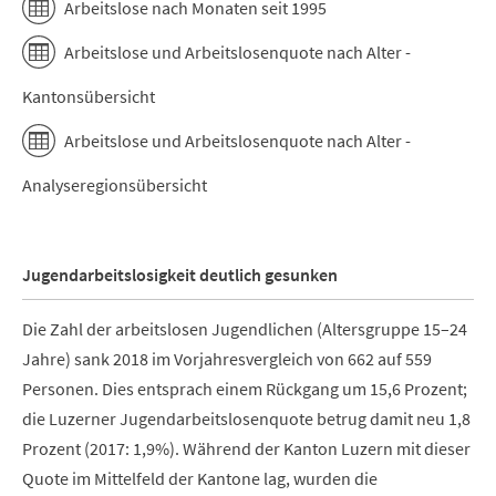
Arbeitslose nach Monaten seit 1995
Arbeitslose und Arbeitslosenquote nach Alter -
Kantonsübersicht
Arbeitslose und Arbeitslosenquote nach Alter -
Analyseregionsübersicht
Jugendarbeitslosigkeit deutlich gesunken
Die Zahl der arbeitslosen Jugendlichen (Altersgruppe 15–24
Jahre) sank 2018 im Vorjahresvergleich von 662 auf 559
Personen. Dies entsprach einem Rückgang um 15,6 Prozent;
die Luzerner Jugendarbeitslosenquote betrug damit neu 1,8
Prozent (2017: 1,9%). Während der Kanton Luzern mit dieser
Quote im Mittelfeld der Kantone lag, wurden die