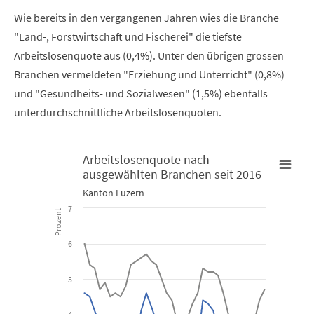
Wie bereits in den vergangenen Jahren wies die Branche
"Land-, Forstwirtschaft und Fischerei" die tiefste
Arbeitslosenquote aus (0,4%). Unter den übrigen grossen
Branchen vermeldeten "Erziehung und Unterricht" (0,8%)
und "Gesundheits- und Sozialwesen" (1,5%) ebenfalls
unterdurchschnittliche Arbeitslosenquoten.
Arbeitslosenquote nach
ausgewählten Branchen seit 2016
Arbeitslosenquote nach ausgewählten Branchen seit 2016
Kanton Luzern
7
Prozent
Line chart with 5 lines.
Kanton Luzern
6
View as data table, Arbeitslosenquote nach ausgewählten
5
The chart has 1 X axis displaying Time. Data ranges from 2016-01