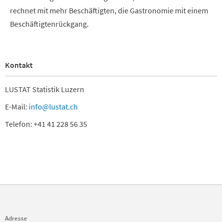
rechnet mit mehr Beschäftigten, die Gastronomie mit einem
Beschäftigtenrückgang.
Kontakt
LUSTAT Statistik Luzern
E-Mail:
info@lustat.ch
Telefon: +41 41 228 56 35
Adresse