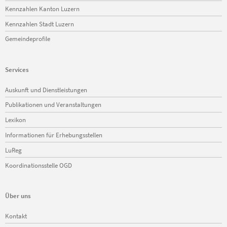
Kennzahlen Kanton Luzern
Kennzahlen Stadt Luzern
Gemeindeprofile
Services
Navigation
Auskunft und Dienstleistungen
überspringen
Publikationen und Veranstaltungen
Lexikon
Informationen für Erhebungsstellen
LuReg
Koordinationsstelle OGD
Über uns
Navigation
Kontakt
überspringen