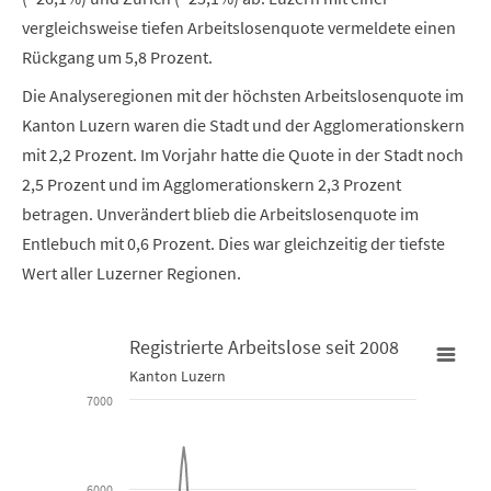
vergleichsweise tiefen Arbeitslosenquote vermeldete einen
Rückgang um 5,8 Prozent.
Die Analyseregionen mit der höchsten Arbeitslosenquote im
Kanton Luzern waren die Stadt und der Agglomerationskern
mit 2,2 Prozent. Im Vorjahr hatte die Quote in der Stadt noch
2,5 Prozent und im Agglomerationskern 2,3 Prozent
betragen. Unverändert blieb die Arbeitslosenquote im
Entlebuch mit 0,6 Prozent. Dies war gleichzeitig der tiefste
Wert aller Luzerner Regionen.
Registrierte Arbeitslose seit 2008
Kanton Luzern
Registrierte Arbeitslose seit 2008
7000
Line chart with 2 lines.
Kanton Luzern
6000