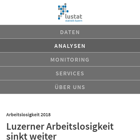
Navigation
DATEN
überspringen
ANALYSEN
MONITORING
SERVICES
ÜBER UNS
Arbeitslosigkeit 2018
Luzerner Arbeitslosigkeit
sinkt weiter