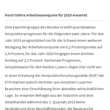
Noch tiefere Arbeitslosenquote für 2019 erwartet
Eine Expertengruppe des Bundes erstellt quartalsweise
Konjunkturprognosen für die folgenden zwei Jahre. Für das
Jahr 2019 prognostiziert sie für die Schweiz einen weiteren
Rückgang der Arbeitslosenquote um 0,2 Prozentpunkte auf
2,4 Prozent; für das Jahr 2020 hingegen einen leichten
Anstieg auf 2,5 Prozent. Kantonale Prognosen,
beispielsweise für den Kanton Luzern, liegen hier nicht vor.
In einer Erhebung der Konjunkturforschungsstelle (KOF) der
ETH machen jedoch Vertreter aus einzelnen Luzerner
Branchen eine Einschätzung ihrer aktuellen wirtschaftlichen
Lage. So erwarten Befragte aus der Industrie und dem
Detailhandel während des 1. Quartals 2019 keine
Veränderung ihrer Beschäftigtenzahl, die Baubranche