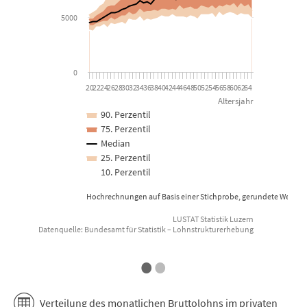
5000
0
20
22
24
26
28
30
32
34
36
38
40
42
44
46
48
50
52
54
56
58
60
62
64
Altersjahr
90. Perzentil
75. Perzentil
Median
25. Perzentil
10. Perzentil
Hochrechnungen auf Basis einer Stichprobe, gerundete Werte
LUSTAT Statistik Luzern
Datenquelle: Bundesamt für Statistik – Lohnstrukturerhebung
End of interactive chart.
E
•
•
Verteilung des monatlichen Bruttolohns im privaten