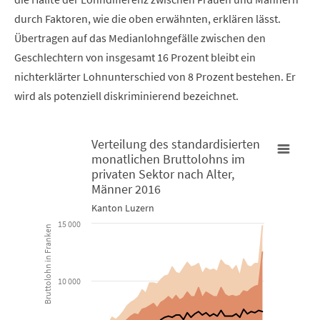
durch Faktoren, wie die oben erwähnten, erklären lässt.
Übertragen auf das Medianlohngefälle zwischen den
Geschlechtern von insgesamt 16 Prozent bleibt ein
nichterklärter Lohnunterschied von 8 Prozent bestehen. Er
wird als potenziell diskriminierend bezeichnet.
Verteilung des standardisierten
monatlichen Bruttolohns im
Verteilung des standardisierten monatlichen Bruttolohns im p
privaten Sektor nach Alter,
V
Männer 2016
Combination chart with 5 data series.
C
Kanton Luzern
15 000
Kanton Luzern
K
Bruttolohn in Franken
View as data table, Verteilung des standardisierten mona
10 000
The chart has 1 X axis displaying Altersjahr.
T
The chart has 1 Y axis displaying Bruttolohn in Franken. Data 
T