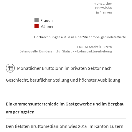
monatlicher
Bruttolohn
in Franken
Frauen
Männer
Hochrechnungen auf Basis einer Stichprobe, gerundete Werte
LUSTAT Statistik Luzern
Datenquelle: Bundesamt für Statistik – Lohnstrukturerhebung
End of interactive chart.
Monatlicher Bruttolohn im privaten Sektor nach
Geschlecht, beruflicher Stellung und höchster Ausbildung
Einkommensunterschiede im Gastgewerbe und im Bergbau
am geringsten
Den tiefsten Bruttomedianlohn wies 2016 im Kanton Luzern