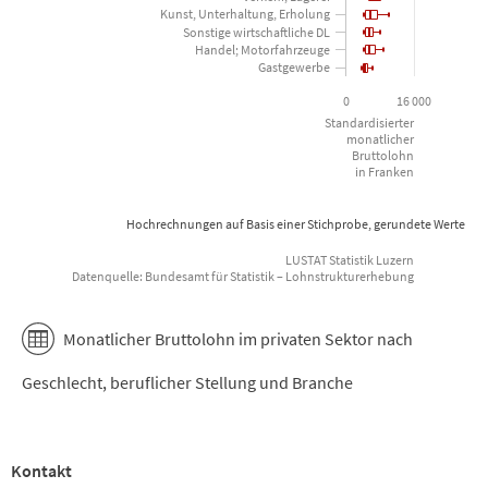
Kunst, Unterhaltung, Erholung
Sonstige wirtschaftliche DL
Handel; Motorfahrzeuge
Gastgewerbe
0
16 000
Standardisierter
monatlicher
Bruttolohn
in Franken
Hochrechnungen auf Basis einer Stichprobe, gerundete Werte
LUSTAT Statistik Luzern
Datenquelle: Bundesamt für Statistik – Lohnstrukturerhebung
End of interactive chart.
Monatlicher Bruttolohn im privaten Sektor nach
Geschlecht, beruflicher Stellung und Branche
Kontakt