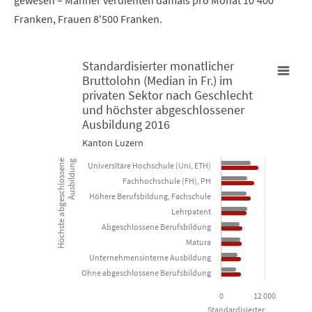
Franken, Frauen 8'500 Franken.
Standardisierter monatlicher
Bruttolohn (Median in Fr.) im
Standardisierter monatlicher Bruttolohn (Median in Fr.) im pr
privaten Sektor nach Geschlecht
und höchster abgeschlossener
Ausbildung 2016
Bar chart with 2 data series.
Kanton Luzern
Kanton Luzern
Höchste abgeschlossene
Ausbildung
Universitäre Hochschule (Uni, ETH)
Fachhochschule (FH), PH
View as data table, Standardisierter monatlicher Bruttol
Höhere Berufsbildung, Fachschule
The chart has 1 X axis displaying Höchste abgeschlossene Ausbi
Lehrpatent
The chart has 1 Y axis displaying Standardisierter monatlicher 
Abgeschlossene Berufsbildung
Matura
Unternehmensinterne Ausbildung
Ohne abgeschlossene Berufsbildung
0
12 000
Standardisierter