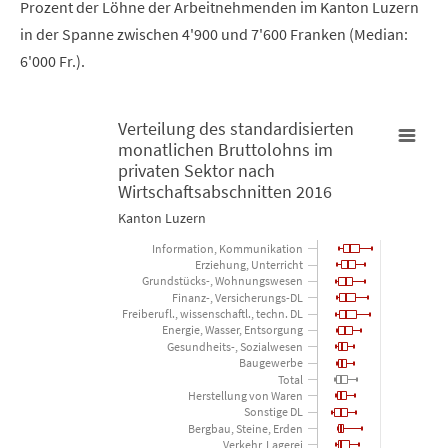
Prozent der Löhne der Arbeitnehmenden im Kanton Luzern
in der Spanne zwischen 4'900 und 7'600 Franken (Median:
6'000 Fr.).
Verteilung des standardisierten
monatlichen Bruttolohns im
Verteilung des standardisierten monatlichen Bruttolohns im pr
privaten Sektor nach
Wirtschaftsabschnitten 2016
Boxplot with 17 boxes. Box plot charts are typically used to disp
Kanton Luzern
Kanton Luzern
Information, Kommunikation
Erziehung, Unterricht
Grundstücks-, Wohnungswesen
View as data table, Verteilung des standardisierten monat
Finanz-, Versicherungs-DL
Freiberufl., wissenschaftl., techn. DL
The chart has 1 X axis displaying categories.
Energie, Wasser, Entsorgung
Gesundheits-, Sozialwesen
The chart has 1 Y axis displaying Standardisierter monatlicher 
Baugewerbe
Total
Herstellung von Waren
Sonstige DL
Bergbau, Steine, Erden
Verkehr, Lagerei