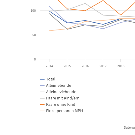
The chart has 1 Y axis displaying Franken. Data ranges from 58
100
50
0
2014
2015
2016
2017
2018
Total
Alleinlebende
Alleinerziehende
Paare mit Kind/ern
Paare ohne Kind
Einzelpersonen MPH
Datenqu
End of interactive chart.