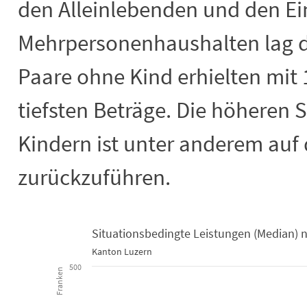
den Alleinlebenden und den Ei
Mehrpersonenhaushalten lag de
Paare ohne Kind erhielten mit 
tiefsten Beträge. Die höheren S
Kindern ist unter anderem auf
zurückzuführen.
Situationsbedingte Leistungen (Median) n
Kanton Luzern
Situationsbedingte Leistungen (Media
500
Franken
Line chart with 6 lines.
Kanton Luzern