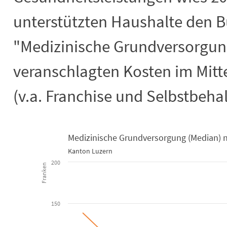
unterstützten Haushalte den 
"Medizinische Grundversorgun
veranschlagten Kosten im Mitt
(v.a. Franchise und Selbstbehal
Medizinische Grundversorgung (Median) n
Kanton Luzern
Medizinische Grundversorgung (Media
200
Franken
Line chart with 6 lines.
Kanton Luzern
150
View as data table, Medizinische Grundversorgung (Median) nach Hau
The chart has 1 X axis displaying categories.