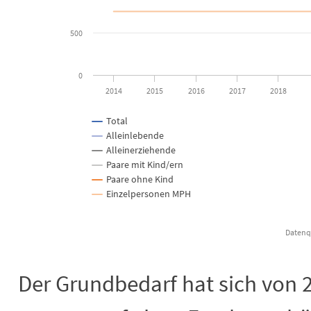
500
0
2014
2015
2016
2017
2018
Total
Alleinlebende
Alleinerziehende
Paare mit Kind/ern
Paare ohne Kind
Einzelpersonen MPH
Datenqu
End of interactive chart.
Der Grundbedarf hat sich von 2