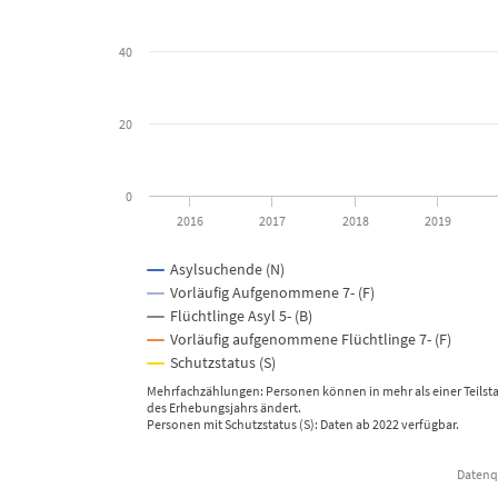
40
20
0
2016
2017
2018
2019
Asylsuchende (N)
Vorläufig Aufgenommene 7- (F)
Flüchtlinge Asyl 5- (B)
Vorläufig aufgenommene Flüchtlinge 7- (F)
Schutzstatus (S)
Mehrfachzählungen: Personen können in mehr als einer Teilstati
des Erhebungsjahrs ändert.
Personen mit Schutzstatus (S): Daten ab 2022 verfügbar.
Datenqu
End of interactive chart.