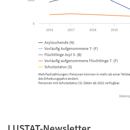
0
2016
2017
2018
2019
Asylsuchende (N)
Vorläufig Aufgenommene 7- (F)
Flüchtlinge Asyl 5- (B)
Vorläufig aufgenommene Flüchtlinge 7- (F)
Schutzstatus (S)
Mehrfachzählungen: Personen können in mehr als einer Teilstati
des Erhebungsjahrs ändert.
Personen mit Schutzstatus (S): Daten ab 2022 verfügbar.
Datenqu
End of interactive chart.
LUSTAT-Newsletter