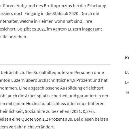
führen. Aufgrund des Bruttoprinzips bei der Erhebung
ossiers noch Eingang in die Statistik 2020. Durch die
tenalter, welche in Heimen wohnhaft sind, ihre
gesichert. So gibt es 2021 im Kanton Luzern insgesamt
hilfe beziehen.
K
LU
o beträchtlich. Die Sozialhilfequote von Personen ohne
anton Luzern überdurchschnittliche 4,9 Prozent und hat
E-
enommen. Eine abgeschlossene Ausbildung erleichtert
Te
ht auch die Arbeitsplatzsicherheit und garantiert in der
en mit einem Hochschulabschluss oder einer höheren
inlichkeit, Sozialhilfe zu beziehen (2021: 0,3%).
eisen eine Quote von 1,2 Prozent aus. Bei diesen beiden
em Vorjahr nicht verändert.