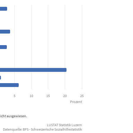
er Sozialhilfe unterstützten Haushalte 2021
from 0.3 to 20.5.
5
10
15
20
25
Prozent
nicht ausgewiesen.
LUSTAT Statistik Luzern
Datenquelle: BFS - Schweizerische Sozialhilfestatistik