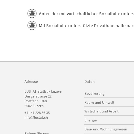
End of interactive chart.
Anteil der mit wirtschaftlicher Sozialhilfe unter
Mit Sozialhilfe unterstützte Privathaushalte na
Adresse
Daten
Navigation
LUSTAT Statistik Luzern
Bevölkerung
überspringen
Burgerstrasse 22
Postfach 3768
Raum und Umwelt
6002 Luzern
Wirtschaft und Arbeit
+41 41 228 56 35
info@lustat.ch
Energie
Bau- und Wohnungswesen
Folgen Sie uns