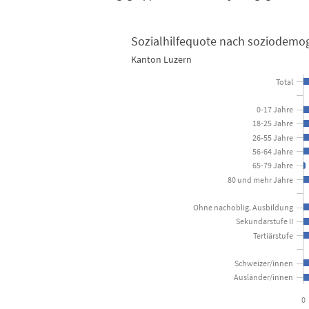
Sozialhilfequote nach soziodemo
Kanton Luzern
Sozialhilfequote nach soziodemografischen Merkma
Total
Bar chart with 15 bars.
0-17 Jahre
Kanton Luzern
18-25 Jahre
26-55 Jahre
56-64 Jahre
View as data table, Sozialhilfequote nach soz
65-79 Jahre
The chart has 1 X axis displaying categories.
80 und mehr Jahre
The chart has 1 Y axis displaying Prozent. Data ranges 
Ohne nachoblig. Ausbildung
Sekundarstufe II
Tertiärstufe
Schweizer/innen
Ausländer/innen
0