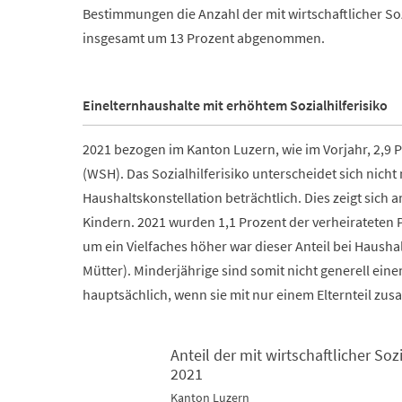
Bestimmungen die Anzahl der mit wirtschaftlicher So
insgesamt um 13 Prozent abgenommen.
Einelternhaushalte mit erhöhtem Sozialhilferisiko
2021 bezogen im Kanton Luzern, wie im Vorjahr, 2,9 Pr
(WSH). Das Sozialhilferisiko unterscheidet sich nicht
Haushaltskonstellation beträchtlich. Dies zeigt sich
Kindern. 2021 wurden 1,1 Prozent der verheirateten P
um ein Vielfaches höher war dieser Anteil bei Hausha
Mütter). Minderjährige sind somit nicht generell ei
hauptsächlich, wenn sie mit nur einem Elternteil z
Anteil der mit wirtschaftlicher So
2021
Anteil der mit wirtschaftlicher Sozialhilfe unterstüt
Kanton Luzern