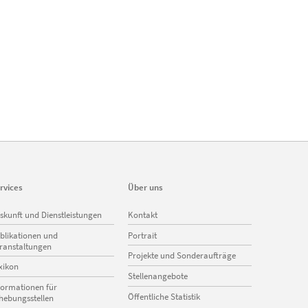
rvices
Über uns
vigation
Navigation
skunft und Dienstleistungen
Kontakt
erspringen
überspringen
blikationen und
Portrait
ranstaltungen
Projekte und Sonderaufträge
xikon
Stellenangebote
formationen für
Öffentliche Statistik
hebungsstellen