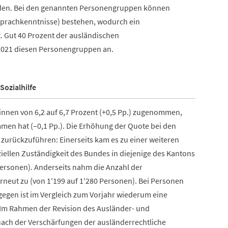
rden. Bei den genannten Personengruppen können
 Sprachkenntnisse) bestehen, wodurch ein
t. Gut 40 Prozent der ausländischen
2021 diesen Personengruppen an.
Sozialhilfe
/innen von 6,2 auf 6,7 Prozent (+0,5 Pp.) zugenommen,
men hat (–0,1 Pp.). Die Erhöhung der Quote bei den
 zurückzuführen: Einerseits kam es zu einer weiteren
iellen Zuständigkeit des Bundes in diejenige des Kantons
Personen). Anderseits nahm die Anzahl der
neut zu (von 1′199 auf 1′280 Personen). Bei Personen
gegen ist im Vergleich zum Vorjahr wiederum eine
. Im Rahmen der Revision des Ausländer- und
nach der Verschärfungen der ausländerrechtliche