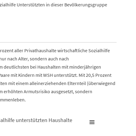
zialhilfe Unterstützten in dieser Bevölkerungsgruppe
ozent aller Privathaushalte wirtschaftliche Sozialhilfe
 nur nach Alter, sondern auch nach
 am deutlichsten bei Haushalten mit minderjährigen
aare mit Kindern mit WSH unterstützt. Mit 20,5 Prozent
lten mit einem alleinerziehenden Elternteil (überwiegend
nem erhöhten Armutsrisiko ausgesetzt, sondern
usammenleben.
zialhilfe unterstützten Haushalte
zten Haushalte 2021