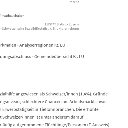
Prozent
 Privathaushalten
LUSTAT Statistik Luzern
- Schweizerische Sozialhilfestatistik, Strukturerhebung
rkmalen - Analyserregionen Kt. LU
Bildungsabschluss - Gemeindeübersicht Kt. LU
ozialhilfe angewiesen als Schweizer/innen (1,4%). Gründe
ldungsniveau, schlechtere Chancen am Arbeitsmarkt sowie
Erwerbstätigkeit in Tieflohnbranchen. Die erhöhte
it Schweizer/innen ist unter anderem darauf
orläufig aufgenommene Flüchtlinge/Personen (F-Ausweis)