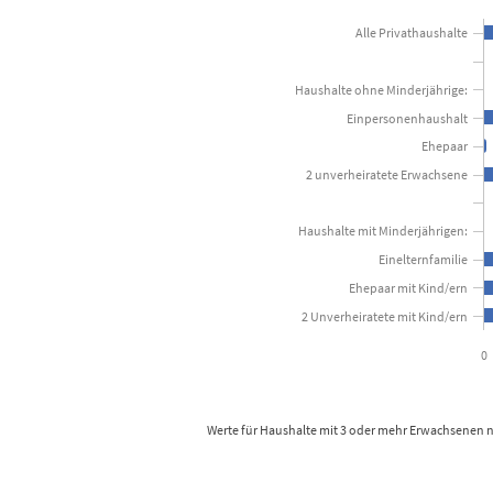
Alle Privathaushalte
Bar chart with 11 bars.
Kanton Luzern
Haushalte ohne Minderjährige:
Einpersonenhaushalt
View as data table, Anteil der mit wirtschaftlich
Ehepaar
The chart has 1 X axis displaying categories.
2 unverheiratete Erwachsene
The chart has 1 Y axis displaying Prozent. Data ranges 
Haushalte mit Minderjährigen:
Einelternfamilie
Ehepaar mit Kind/ern
2 Unverheiratete mit Kind/ern
0
Werte für Haushalte mit 3 oder mehr Erwachsenen 