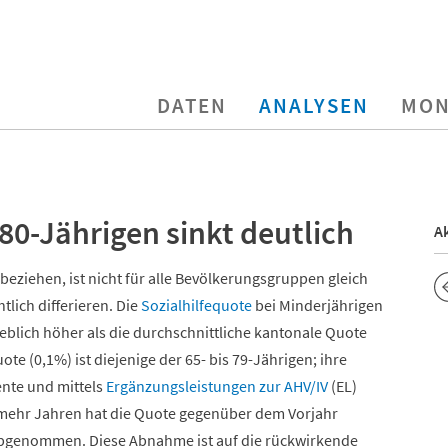
DATEN
ANALYSEN
MON
80-Jährigen sinkt deutlich
Ak
beziehen, ist nicht für alle Bevölkerungsgruppen gleich
tlich differieren. Die
Sozialhilfequote
bei Minderjährigen
heblich höher als die durchschnittliche kantonale Quote
ote (0,1%) ist diejenige der 65- bis 79-Jährigen; ihre
ente und mittels
Ergänzungsleistungen zur AHV/IV
(EL)
d mehr Jahren hat die Quote gegenüber dem Vorjahr
 abgenommen. Diese Abnahme ist auf die rückwirkende