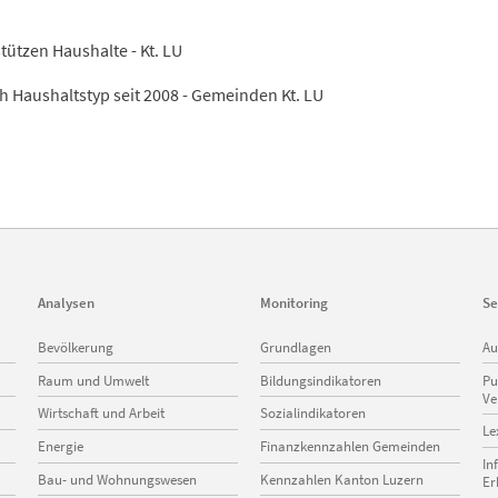
stützen Haushalte - Kt. LU
ch Haushaltstyp seit 2008 - Gemeinden Kt. LU
Analysen
Monitoring
Se
Navigation
Navigation
Na
Bevölkerung
Grundlagen
Au
überspringen
überspringen
üb
Raum und Umwelt
Bildungsindikatoren
Pu
Ve
Wirtschaft und Arbeit
Sozialindikatoren
Le
Energie
Finanzkennzahlen Gemeinden
In
Bau- und Wohnungswesen
Kennzahlen Kanton Luzern
Er