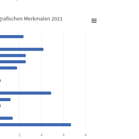
grafischen Merkmalen 2021
len 2021
iodemografischen Merkmalen 2021
from 0 to 6.7.
2
4
6
8