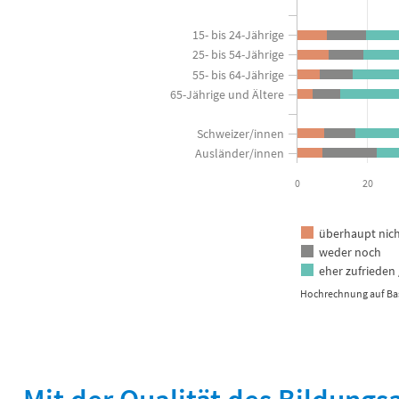
View as data table, Wie zufrieden sind Sie mit dem Bildungsangebot
15- bis 24-Jährige
The chart has 1 X axis displaying categories.
25- bis 54-Jährige
The chart has 1 Y axis displaying in Prozent der Bevölkerung. 
55- bis 64-Jährige
65-Jährige und Ältere
Schweizer/innen
Ausländer/innen
0
20
überhaupt nicht
weder noch
eher zufrieden 
Hochrechnung auf Bas
End of interactive chart.