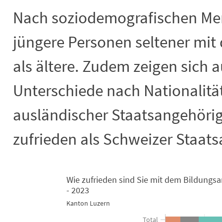
Nach soziodemografischen Mer
jüngere Personen seltener mit
als ältere. Zudem zeigen sich a
Unterschiede nach Nationalitä
ausländischer Staatsangehörig
zufrieden als Schweizer Staat
Wie zufrieden sind Sie mit dem Bildungs
Wie zufrieden sind Sie mit dem Bild
- 2023
Kanton Luzern
Bar chart with 3 data series.
Kanton Luzern
Total