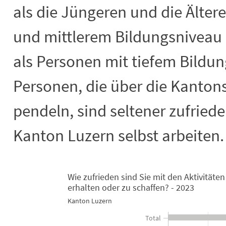
als die Jüngeren und die Älte
und mittlerem Bildungsniveau 
als Personen mit tiefem Bildu
Personen, die über die Kantons
pendeln, sind seltener zufriede
Kanton Luzern selbst arbeiten.
Wie zufrieden sind Sie mit den Aktivitäte
Wie zufrieden sind Sie mit den Aktivi
erhalten oder zu schaffen? - 2023
Kanton Luzern
Bar chart with 2 data series.
Kanton Luzern
Total