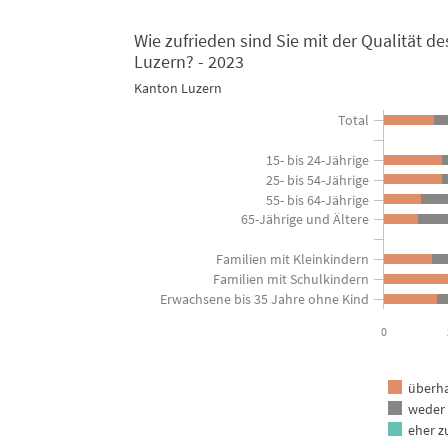
Wie zufrieden sind Sie mit der Qualität 
Wie zufrieden sind Sie mit der Quali
Luzern? - 2023
Kanton Luzern
Bar chart with 3 data series.
Kanton Luzern
Total
View as data table, Wie zufrieden sind Sie mit der Qualität des Bild
15- bis 24-Jährige
The chart has 1 X axis displaying categories.
25- bis 54-Jährige
The chart has 1 Y axis displaying in Prozent der Bevölkerung. 
55- bis 64-Jährige
65-Jährige und Ältere
Familien mit Kleinkindern
Familien mit Schulkindern
Erwachsene bis 35 Jahre ohne Kind
0
überha
weder
eher z