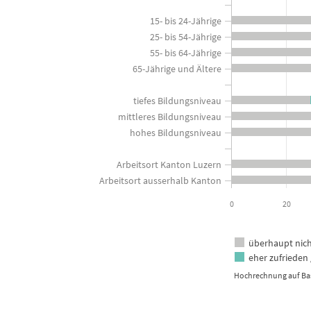
View as data table, Wie zufrieden sind Sie mit den Aktivitäten des Ka
The chart has 1 X axis displaying categories.
15- bis 24-Jährige
The chart has 1 Y axis displaying in Prozent der Bevölkerung. 
25- bis 54-Jährige
55- bis 64-Jährige
65-Jährige und Ältere
tiefes Bildungsniveau
mittleres Bildungsniveau
hohes Bildungsniveau
Arbeitsort Kanton Luzern
Arbeitsort ausserhalb Kanton
0
20
überhaupt nich
eher zufrieden 
Hochrechnung auf Bas