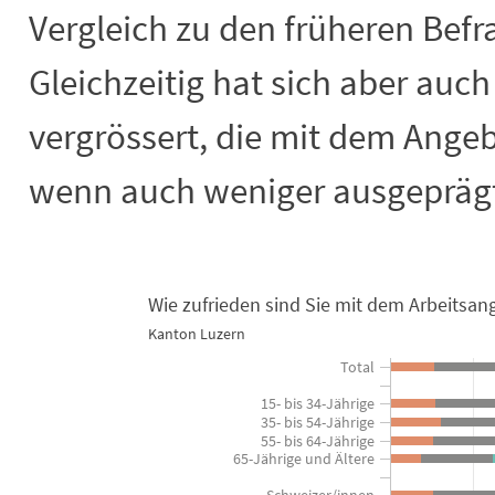
Vergleich zu den früheren Be
Gleichzeitig hat sich aber auch
vergrössert, die mit dem Angeb
wenn auch weniger ausgepräg
Wie zufrieden sind Sie mit dem Arbeitsan
Wie zufrieden sind Sie mit dem Arbei
Kanton Luzern
Bar chart with 3 data series.
Total
Kanton Luzern
15- bis 34-Jährige
View as data table, Wie zufrieden sind Sie mit dem Arbeitsangebot? -
35- bis 54-Jährige
55- bis 64-Jährige
The chart has 1 X axis displaying categories.
65-Jährige und Ältere
The chart has 1 Y axis displaying in Prozent der Bevölkerung. 
Schweizer/innen