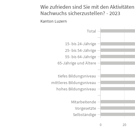
Wie zufrieden sind Sie mit den Aktivitäte
Wie zufrieden sind Sie mit den Aktiv
Nachwuchs sicherzustellen? - 2023
Kanton Luzern
Bar chart with 2 data series.
Kanton Luzern
Total
View as data table, Wie zufrieden sind Sie mit den Aktivitäten des K
15- bis 24-Jährige
The chart has 1 X axis displaying categories.
25- bis 54-Jährige
The chart has 1 Y axis displaying in Prozent der Bevölkerung. 
55- bis 64-Jährige
65-Jährige und Ältere
tiefes Bildungsniveau
mittleres Bildungsniveau
hohes Bildungsniveau
Mitarbeitende
Vorgesetzte
Selbständige
0
20