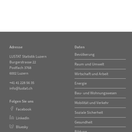
Adresse
Daten
Navigation
Bevölkerung
LUSTAT Statistik Luzern
überspringen
Burgerstrasse 22
Raum und Umwelt
Postfach 3768
6002 Luzern
Wirtschaft und Arbeit
+41 41 228 56 35
Energie
info@lustat.ch
Bau- und Wohnungswesen
Folgen Sie uns
Mobilität und Verkehr
Facebook
Soziale Sicherheit
LinkedIn
Gesundheit
Bluesky
Bildung