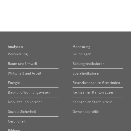
Analysen
Monitoring
Navigation
Navigation
Bevölkerung
Grundlagen
überspringen
überspringen
Raum und Umwelt
Bildungsindikatoren
Wirtschaft und Arbeit
Sozialindikatoren
Energie
Finanzkennzahlen Gemeinden
Bau- und Wohnungswesen
Kennzahlen Kanton Luzern
Mobilität und Verkehr
Kennzahlen Stadt Luzern
Soziale Sicherheit
Gemeindeprofile
Gesundheit
Bildung