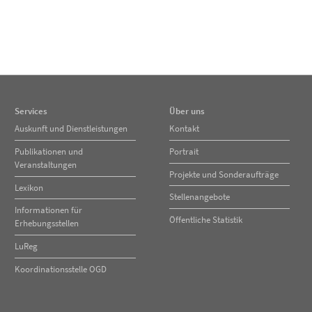
Services
Über uns
Navigation
Navigation
Auskunft und Dienstleistungen
Kontakt
überspringen
überspringen
Publikationen und
Portrait
Veranstaltungen
Projekte und Sonderaufträge
Lexikon
Stellenangebote
Informationen für
Öffentliche Statistik
Erhebungsstellen
LuReg
Koordinationsstelle OGD