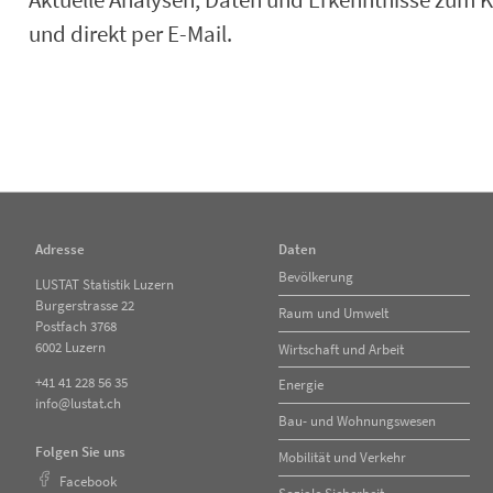
Aktuelle Analysen, Daten und Erkenntnisse zum K
und direkt per E-Mail.
Adresse
Daten
Navigation
Bevölkerung
LUSTAT Statistik Luzern
überspringen
Burgerstrasse 22
Raum und Umwelt
Postfach 3768
6002 Luzern
Wirtschaft und Arbeit
+41 41 228 56 35
Energie
info@lustat.ch
Bau- und Wohnungswesen
Folgen Sie uns
Mobilität und Verkehr
Facebook