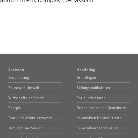
anton Luzern. Kompakt, verlässlich
Analysen
Monitoring
Navigation
Navigation
Bevölkerung
Grundlagen
überspringen
überspringen
Raum und Umwelt
Bildungsindikatoren
Wirtschaft und Arbeit
Sozialindikatoren
Energie
Finanzkennzahlen Gemeinden
Bau- und Wohnungswesen
Kennzahlen Kanton Luzern
Mobilität und Verkehr
Kennzahlen Stadt Luzern