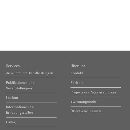
Services
Über uns
Navigation
Navigation
Auskunft und Dienstleistungen
Kontakt
überspringen
überspringen
Publikationen und
Portrait
Veranstaltungen
Projekte und Sonderaufträge
Lexikon
Stellenangebote
Informationen für
Öffentliche Statistik
Erhebungsstellen
LuReg