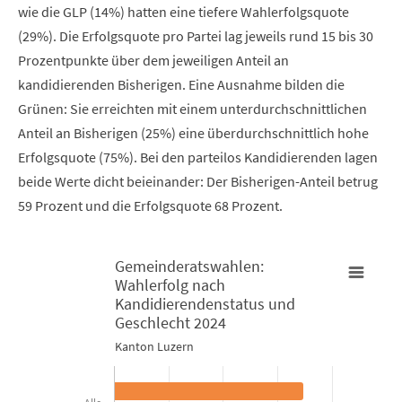
wie die GLP (14%) hatten eine tiefere Wahlerfolgsquote
(29%). Die Erfolgsquote pro Partei lag jeweils rund 15 bis 30
Prozentpunkte über dem jeweiligen Anteil an
kandidierenden Bisherigen. Eine Ausnahme bilden die
Grünen: Sie erreichten mit einem unterdurchschnittlichen
Anteil an Bisherigen (25%) eine überdurchschnittlich hohe
Erfolgsquote (75%). Bei den parteilos Kandidierenden lagen
beide Werte dicht beieinander: Der Bisherigen-Anteil betrug
59 Prozent und die Erfolgsquote 68 Prozent.
Gemeinderatswahlen:
Wahlerfolg nach
Gemeinderatswahlen: Wahlerfolg nach Kandidierendenstatus
Kandidierendenstatus und
G
G
G
Geschlecht 2024
Bar chart with 2 data series.
B
B
C
Kanton Luzern
Kanton Luzern
K
K
K