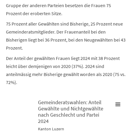
Gruppe der anderen Parteien besetzen die Frauen 75
Prozent der eroberten Sitze.
75 Prozent aller Gewählten sind Bisherige, 25 Prozent neue
Gemeinderatsmitglieder. Der Frauenanteil bei den
Bisherigen liegt bei 36 Prozent, bei den Neugewählten bei 43
Prozent.
Der Anteil der gewählten Frauen liegt 2024 mit 38 Prozent
leicht über demjenigen von 2020 (37%). 2024 sind
anteilmässig mehr Bisherige gewählt worden als 2020 (75 vs.
72%).
Gemeinderatswahlen: Anteil
Gewählte und Nichtgewählte
Gemeinderatswahlen: Anteil Gewählte und Nichtgewählte nac
nach Geschlecht und Partei
G
2024
Bar chart with 4 data series.
B
Kanton Luzern