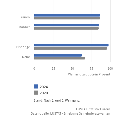
View as data table, Gemeinderatswahlen: Wahlerfolgsquo
The chart has 1 X axis displaying categories.
Frauen
The chart has 1 Y axis displaying Wahlerfolgsquote in Prozent. D
Männer
Bisherige
Neue
0
25
50
75
100
Wahlerfolgsquote in Prozent
2024
2020
Stand: Nach 1. und 2. Wahlgang
LUSTAT Statistik Luzern
Datenquelle: LUSTAT - Erhebung Gemeinderatswahlen
End of interactive chart.