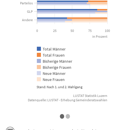
Parteilos
GLP
Andere
0
25
50
75
100
in Prozent
Total Männer
Total Frauen
Bisherige Männer
Bisherige Frauen
Neue Männer
Neue Frauen
E
Stand: Nach 1. und 2. Wahlgang
LUSTAT Statistik Luzern
Datenquelle: LUSTAT - Erhebung Gemeinderatswahlen
End of interactive chart.
•
•