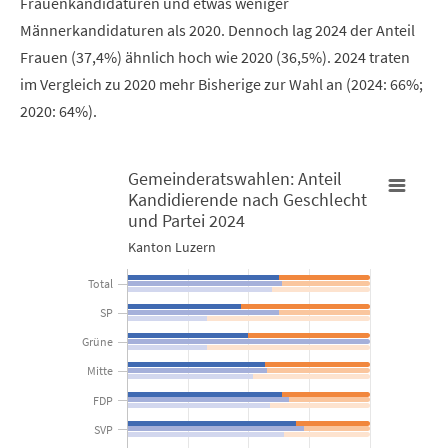
Frauenkandidaturen und etwas weniger
Männerkandidaturen als 2020. Dennoch lag 2024 der Anteil
Frauen (37,4%) ähnlich hoch wie 2020 (36,5%). 2024 traten
im Vergleich zu 2020 mehr Bisherige zur Wahl an (2024: 66%;
2020: 64%).
Gemeinderatswahlen: Anteil
Kandidierende nach Geschlecht
Gemeinderatswahlen: Anteil Kandidierende nach Geschlecht u
und Partei 2024
G
Kanton Luzern
Bar chart with 6 data series.
B
Total
Kanton Luzern
K
SP
Grüne
View as data table, Gemeinderatswahlen: Anteil Kandid
Mitte
The chart has 1 X axis displaying categories.
T
FDP
The chart has 1 Y axis displaying in Prozent. Data ranges from 3
T
SVP