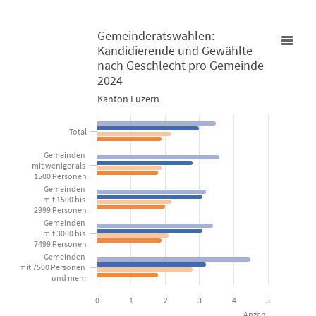
Gemeinderatswahlen:
Kandidierende und Gewählte
Gemeinderatswahlen: Kandidierende und Gewählte nach Gesch
nach Geschlecht pro Gemeinde
2024
Bar chart with 4 data series.
Kanton Luzern
Kanton Luzern
Total
View as data table, Gemeinderatswahlen: Kandidierende
Gemeinden
mit weniger als
The chart has 1 X axis displaying categories.
1500 Personen
Gemeinden
The chart has 1 Y axis displaying Anzahl. Data ranges from 1.8 to 
mit 1500 bis
2999 Personen
Gemeinden
mit 3000 bis
7499 Personen
Gemeinden
mit 7500 Personen
und mehr
0
1
2
3
4
5
Anzahl