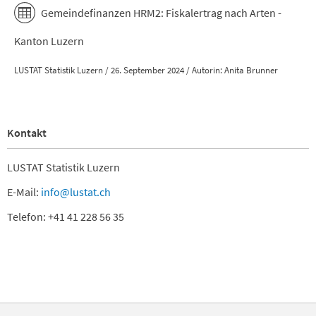
Geuensee
Gemeindefinanzen HRM2: Fiskalertrag nach Arten -
Gisikon
Greppen
Kanton Luzern
Grossdietwil
Grosswangen
LUSTAT Statistik Luzern / 26. September 2024 / Autorin: Anita Brunner
Hasle
Hergiswil
Hildisrieden
Hitzkirch
Kontakt
Hochdorf
Hohenrain
LUSTAT Statistik Luzern
Honau
Horw
E-Mail:
info@lustat.ch
Inwil
Telefon: +41 41 228 56 35
Kantonsmittel
Knutwil
Kriens
Luthern
Luzern
Malters
Mauensee