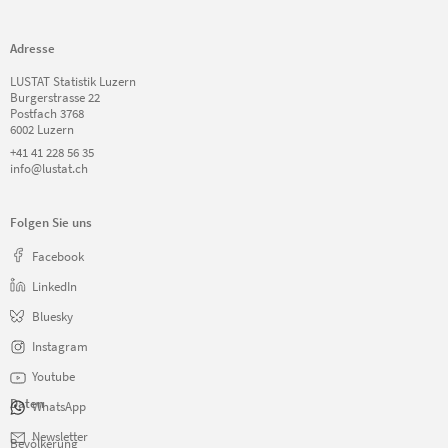
Meggen
Meierskappel
Menznau
Adresse
Nebikon
LUSTAT Statistik Luzern
Neuenkirch
Burgerstrasse 22
Nottwil
Postfach 3768
6002 Luzern
Oberkirch
+41 41 228 56 35
Pfaffnau
info@lustat.ch
Rain
Reiden
Rickenbach
Folgen Sie uns
Roggliswil
Facebook
Romoos
Root
LinkedIn
Rothenburg
Bluesky
Ruswil
Römerswil
Instagram
Schenkon
Youtube
Schlierbach
Daten
Schongau
WhatsApp
Schwarzenberg
Navigation
Newsletter
Bevölkerung
Schötz