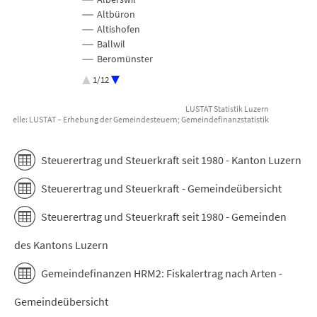
Altbüron
Altishofen
Ballwil
Beromünster
Buchrain
1/12
Buttisholz
Büron
LUSTAT Statistik Luzern
Dagmersellen
nquelle: LUSTAT – Erhebung der Gemeindesteuern; Gemeindefinanzstatistik
End of interactive chart.
Dierikon
Doppleschwand
Steuerertrag und Steuerkraft seit 1980 - Kanton Luzern
Ebikon
Egolzwil
Steuerertrag und Steuerkraft - Gemeindeübersicht
Eich
Emmen
Steuerertrag und Steuerkraft seit 1980 - Gemeinden
Entlebuch
Ermensee
des Kantons Luzern
Eschenbach
Escholzmatt-Marbach
Gemeindefinanzen HRM2: Fiskalertrag nach Arten -
Ettiswil
Fischbach
Gemeindeübersicht
Flühli