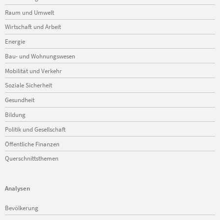
überspringen
Schüpfheim
Raum und Umwelt
Sempach
Wirtschaft und Arbeit
Sursee
Triengen
Energie
Udligenswil
Bau- und Wohnungswesen
Ufhusen
Mobilität und Verkehr
Vitznau
Wauwil
Soziale Sicherheit
Weggis
Gesundheit
Werthenstein
Wikon
Bildung
Willisau
Politik und Gesellschaft
Wolhusen
Zell
Öffentliche Finanzen
Querschnittsthemen
Analysen
Navigation
Bevölkerung
überspringen