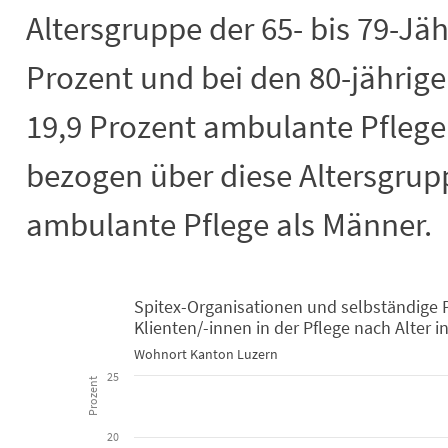
Altersgruppe der 65- bis 79-Jäh
Prozent und bei den 80-jährig
19,9 Prozent ambulante Pflege
bezogen über diese Altersgrup
ambulante Pflege als Männer.
Spitex-Organisationen und selbständige
Spitex-Organisationen und selbständ
Klienten/-innen in der Pflege nach Alter
Wohnort Kanton Luzern
Bar chart with 2 data series.
25
Wohnort Kanton Luzern
Prozent
View as data table, Spitex-Organisationen und selbständige Pflegefac
The chart has 1 X axis displaying categories.
20