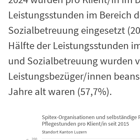
Leistungsstunden im Bereich d
Sozialbetreuung eingesetzt (202
Hälfte der Leistungsstunden i
und Sozialbetreuung wurden 
Leistungsbezüger/innen beansp
Jahre alt waren (57,7%).
Spitex-Organisationen und selbständige
Spitex-Organisationen und selbständi
Pflegestunden pro Klient/in seit 2015
Standort Kanton Luzern
Line chart with 6 lines.
200