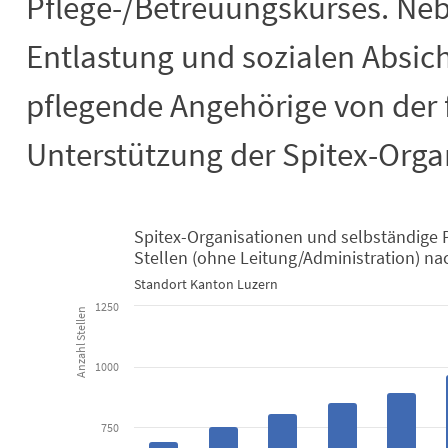
Pflege-/Betreuungskurses. Nebe
Entlastung und sozialen Absich
pflegende Angehörige von der 
Unterstützung der Spitex-Orga
Spitex-Organisationen und selbständige
Spitex-Organisationen und selbständi
Stellen (ohne Leitung/Administration) nac
Standort Kanton Luzern
Bar chart with 7 data series.
1250
Standort Kanton Luzern
Anzahl Stellen
View as data table, Spitex-Organisationen und selbständige Pflegefach
The chart has 1 X axis displaying categories.
1000
The chart has 1 Y axis displaying Anzahl Stellen. Data ranges f
750