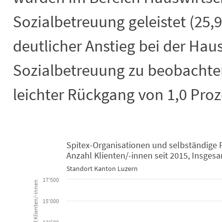
Sozialbetreuung geleistet (25
deutlicher Anstieg bei der Hau
Sozialbetreuung zu beobachten 
leichter Rückgang von 1,0 Proz
Spitex-Organisationen und selbständige
Spitex-Organisationen und selbständ
Anzahl Klienten/-innen seit 2015, Insges
Standort Kanton Luzern
Bar chart with 5 data series.
17'500
Standort Kanton Luzern
Anzahl Klienten/-innen
View as data table, Spitex-Organisationen und selbständige Pflegefac
15'000
The chart has 1 X axis displaying categories.
The chart has 1 Y axis displaying Anzahl Klienten/-innen. Data