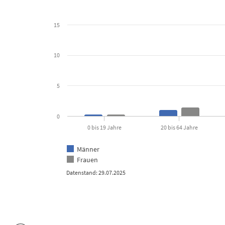
The chart has 1 Y axis displaying Prozent. Data ranges from 0.3
15
10
5
0
0 bis 19 Jahre
20 bis 64 Jahre
Männer
Frauen
Datenstand: 29.07.2025
End of interactive chart.