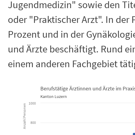
Jugendmedizin" sowie den Tite
oder "Praktischer Arzt". In der
Prozent und in der Gynäkologie
und Ärzte beschäftigt. Rund ein
einem anderen Fachgebiet täti
Berufstätige Ärztinnen und Ärzte im Praxi
Kanton Luzern
Berufstätige Ärztinnen und Ärzte im P
1000
Anzahl Personen
Bar chart with 5 data series.
Kanton Luzern
800
View as data table, Berufstätige Ärztinnen und Ärzte im Praxissektor 