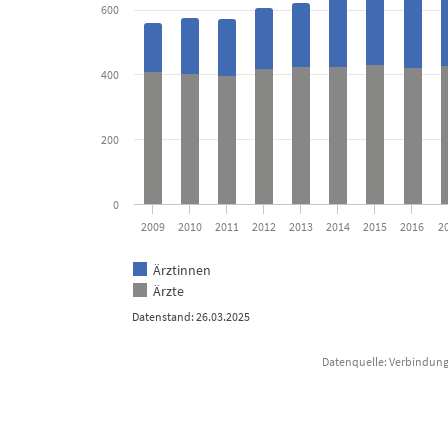
The chart has 1 Y axis displaying Anzahl Personen. Data range
600
400
200
0
2009
2010
2011
2012
2013
2014
2015
2016
2
Ärztinnen
Ärzte
Datenstand: 26.03.2025
Datenquelle: Verbindung 
End of interactive chart.