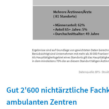
Mehrere Ärztinnen/Ärzte
( 81 Standorte)
• Männeranteil: 62%
• Anteil 65+ Jahre: 5%
• Durchschnittsalter: 49 Jahre
Ergebnisse sind auf Grundlage von gewichteten Daten berechn
Berücksichtigt sind Unternehmen mit mehr als 30 000 Franken 
Als Haupttätigkeitsgebiet eines Standorts gilt das Haupttätigke
in dem mindestens 70% der an diesem Standort tätigen Ärztinne
Datenquelle: BFS - Stru
End of interactive chart.
Gut 2'600 nichtärztliche Fach
ambulanten Zentren