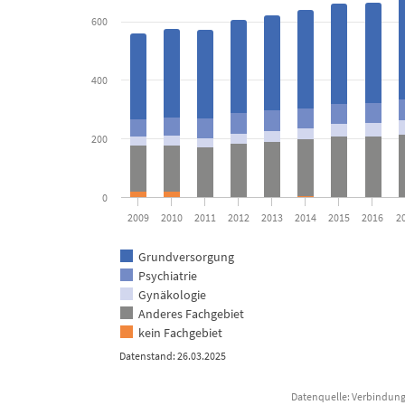
The chart has 1 X axis displaying categories.
The chart has 1 Y axis displaying Anzahl Personen. Data ranges
600
400
200
0
2009
2010
2011
2012
2013
2014
2015
2016
2
Grundversorgung
Psychiatrie
Gynäkologie
Anderes Fachgebiet
kein Fachgebiet
Datenstand: 26.03.2025
Datenquelle: Verbindung 