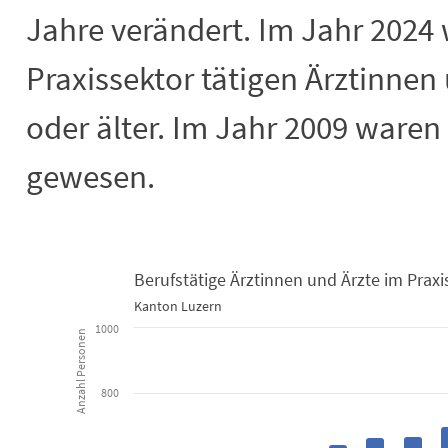
Jahre verändert. Im Jahr 2024
Praxissektor tätigen Ärztinnen 
oder älter. Im Jahr 2009 waren
gewesen.
Berufstätige Ärztinnen und Ärzte im Praxi
Kanton Luzern
Berufstätige Ärztinnen und Ärzte im 
1000
Anzahl Personen
Bar chart with 2 data series.
Kanton Luzern
800
View as data table, Berufstätige Ärztinnen und Ärzte im Praxissektor
The chart has 1 X axis displaying categories.