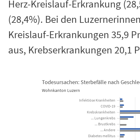
Herz-Kreislauf-Erkrankung (28
(28,4%). Bei den Luzernerinne
Kreislauf-Erkrankungen 35,9 Pr
aus, Krebserkrankungen 20,1 P
Todesursachen: Sterbefälle nach Geschle
Wohnkanton Luzern
Todesursachen: Sterbefälle nach Ges
Infektiöse Krankheiten
COVID-19
Bar chart with 2 data series.
Krebskrankheiten
Wohnkanton Luzern
... Lungenkrebs
View as data table, Todesursachen: Sterbefälle nach Geschlecht 202
... Brustkrebs
The chart has 1 X axis displaying categories.
... Andere
Diabetes mellitus
The chart has 1 Y axis displaying Anzahl Sterbefälle. Data rang