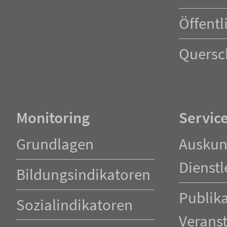
Öffentl
Quersc
Monitoring
Servic
Navigation
Navigation
Grundlagen
Auskun
überspringen
überspringen
Dienstl
Bildungsindikatoren
Publik
Sozialindikatoren
Verans