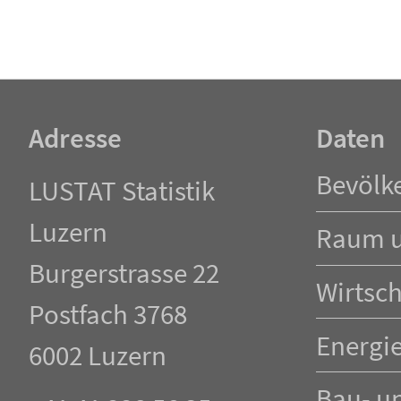
Adresse
Daten
Navigation
Bevölk
LUSTAT Statistik
überspringen
Luzern
Raum 
Burgerstrasse 22
Wirtsch
Postfach 3768
Energi
6002 Luzern
Bau- u