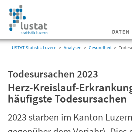
Navigation
überspringen
Navigation
DATEN
überspringen
LUSTAT Statistik Luzern
Analysen
Gesundheit
Todes
Todesursachen 2023
Herz-Kreislauf-Erkrankun
häufigste Todesursachen
2023 starben im Kanton Luzern
gegenüber dem Vorjahr). Dies 