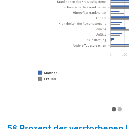
Krankheiten des Kreislaufsystems
... Ischämische Herzkrankheiten
... Hirngefässkrankheiten
... Andere
Krankheiten der Atmungsorgane
Demenz
Unfälle
Selbsttötung
Andere Todesursachen
0
100
Männer
Frauen
•
•
End of interactive chart.
58 Prozent der verstorbenen 