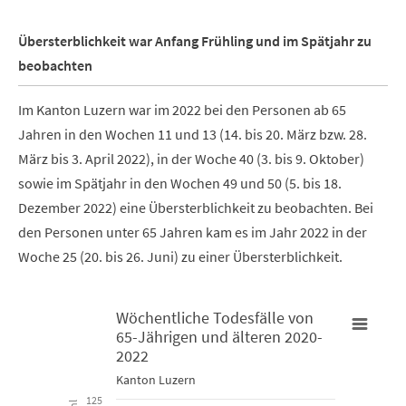
Übersterblichkeit war Anfang Frühling und im Spätjahr zu
beobachten
Im Kanton Luzern war im 2022 bei den Personen ab 65
Jahren in den Wochen 11 und 13 (14. bis 20. März bzw. 28.
März bis 3. April 2022), in der Woche 40 (3. bis 9. Oktober)
sowie im Spätjahr in den Wochen 49 und 50 (5. bis 18.
Dezember 2022) eine Übersterblichkeit zu beobachten. Bei
den Personen unter 65 Jahren kam es im Jahr 2022 in der
Woche 25 (20. bis 26. Juni) zu einer Übersterblichkeit.
Wöchentliche Todesfälle von
65-Jährigen und älteren 2020-
Wöchentliche Todesfälle von 65-Jährigen und älteren 2020-20
2022
W
Kanton Luzern
Line chart with 3 lines.
L
125