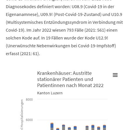
Diagnosekodes definiert worden: U08.9 (Covid-19 in der
Eigenanamnese), U09.9! (Post-Covid-19-Zustand) und U10.9
(Multisystemisches Entzündungssyndrom in Verbindung mit
Covid-19). Im Jahr 2022 wiesen 793 Fälle (2021: 561) einen
solchen Kode auf. In 19 Fällen wurde der Kode U12.9!
(Unerwünschte Nebenwirkungen bei Covid-19-Impfstoff)
erfasst (2021: 61).
Krankenhäuser: Austritte
stationärer Patienten und
Krankenhäuser: Austritte stationärer Patienten und Patienti
Patientinnen nach Monat 2022
K
Kanton Luzern
Bar chart with 3 data series.
B
8000
Anzahl Hospitalisierungen
Kanton Luzern
K
6000
View as data table, Krankenhäuser: Austritte stationäre