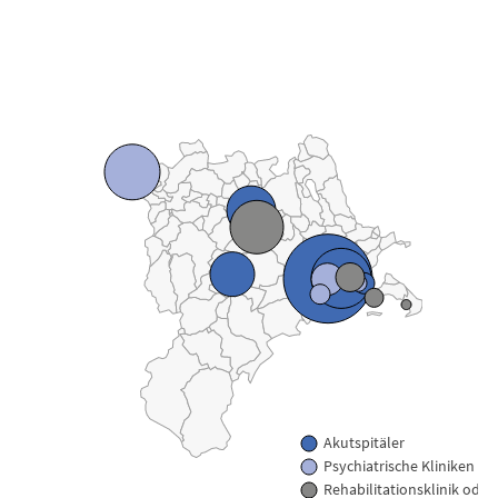
View as data table, Krankenhäuser und Bettenangebot 20
Akutspitäler
Psychiatrische Kliniken
Rehabilitationsklinik ode