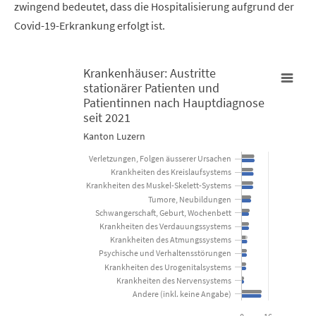
zwingend bedeutet, dass die Hospitalisierung aufgrund der
Covid-19-Erkrankung erfolgt ist.
Krankenhäuser: Austritte
stationärer Patienten und
Krankenhäuser: Austritte stationärer Patienten und Patientin
Patientinnen nach Hauptdiagnose
seit 2021
Bar chart with 4 data series.
Kanton Luzern
Kanton Luzern
Verletzungen, Folgen äusserer Ursachen
Krankheiten des Kreislaufsystems
Krankheiten des Muskel-Skelett-Systems
View as data table, Krankenhäuser: Austritte stationärer 
Tumore, Neubildungen
The chart has 1 X axis displaying categories.
Schwangerschaft, Geburt, Wochenbett
Krankheiten des Verdauungssystems
The chart has 1 Y axis displaying Anzahl Hospitalisierungen. Dat
Krankheiten des Atmungssystems
Psychische und Verhaltensstörungen
Krankheiten des Urogenitalsystems
Krankheiten des Nervensystems
Andere (inkl. keine Angabe)