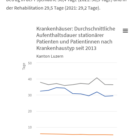
der Rehabilitation 29,5 Tage (2021: 29,2 Tage).
Krankenhäuser: Durchschnittliche
Aufenthaltsdauer stationärer
Krankenhäuser: Durchschnittliche Aufenthaltsdauer stationäre
Patienten und Patientinnen nach
Krankenhaustyp seit 2013
Line chart with 3 lines.
Kanton Luzern
50
Kanton Luzern
Tage
40
View as data table, Krankenhäuser: Durchschnittliche Auf
The chart has 1 X axis displaying categories.
30
The chart has 1 Y axis displaying Tage. Data ranges from 5.2 to 40
20
10