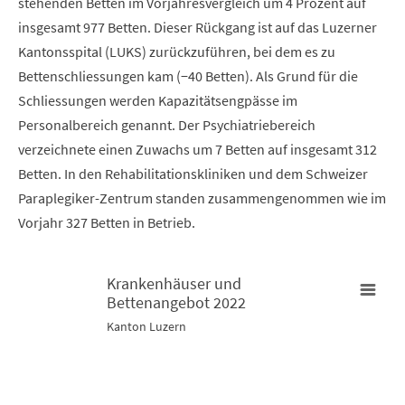
stehenden Betten im Vorjahresvergleich um 4 Prozent auf
insgesamt 977 Betten. Dieser Rückgang ist auf das Luzerner
Kantonsspital (LUKS) zurückzuführen, bei dem es zu
Bettenschliessungen kam (−40 Betten). Als Grund für die
Schliessungen werden Kapazitätsengpässe im
Personalbereich genannt. Der Psychiatriebereich
verzeichnete einen Zuwachs um 7 Betten auf insgesamt 312
Betten. In den Rehabilitationskliniken und dem Schweizer
Paraplegiker-Zentrum standen zusammengenommen wie im
Vorjahr 327 Betten in Betrieb.
0
200
400
600
Krankenhäuser und
Bettenangebot 2022
Krankenhäuser und Bettenangebot 2022
Kanton Luzern
Map of unspecified region with 4 data series.
Kanton Luzern