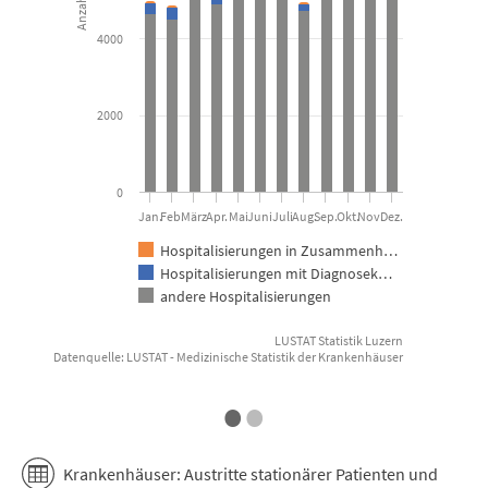
The chart has 1 X axis displaying categories.
T
The chart has 1 Y axis displaying Anzahl Hospitalisierungen. D
T
4000
2000
0
Jan.
Feb.
März
Apr.
Mai
Juni
Juli
Aug.
Sep.
Okt.
Nov.
Dez.
Hospitalisierungen in Zusammenh…
Hospitalisierungen mit Diagnosek…
andere Hospitalisierungen
LUSTAT Statistik Luzern
Datenquelle: LUSTAT - Medizinische Statistik der Krankenhäuser
E
End of interactive chart.
•
•
Krankenhäuser: Austritte stationärer Patienten und