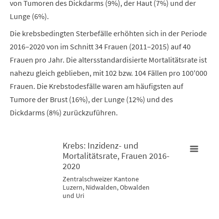
von Tumoren des Dickdarms (9%), der Haut (7%) und der
Lunge (6%).
Die krebsbedingten Sterbefälle erhöhten sich in der Periode
2016–2020 von im Schnitt 34 Frauen (2011–2015) auf 40
Frauen pro Jahr. Die altersstandardisierte Mortalitätsrate ist
nahezu gleich geblieben, mit 102 bzw. 104 Fällen pro 100'000
Frauen. Die Krebstodesfälle waren am häufigsten auf
Tumore der Brust (16%), der Lunge (12%) und des
Dickdarms (8%) zurückzuführen.
Krebs: Inzidenz- und
Mortalitätsrate, Frauen 2016-
Krebs: Inzidenz- und Mortalitätsrate, Frauen 2016-2020
2020
K
Zentralschweizer Kantone
Luzern, Nidwalden, Obwalden
Map of unspecified region with 3 data series.
M
und Uri
Zentralschweizer Kantone Luzern, Nidwalden, Obwalden und U
Z