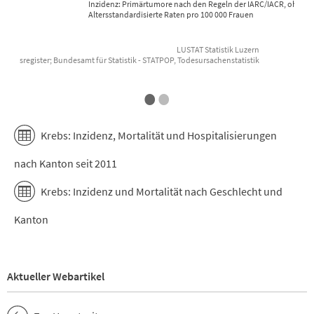
Inzidenz: Primärtumore nach den Regeln der IARC/IACR, ohne n
Altersstandardisierte Raten pro 100 000 Frauen
LUSTAT Statistik Luzern
 Krebsregister; Bundesamt für Statistik - STATPOP, Todesursachenstatistik
Datenquelle: Zentralschweizer Krebsre
End of interactive chart.
E
•
•
Krebs: Inzidenz, Mortalität und Hospitalisierungen
nach Kanton seit 2011
Krebs: Inzidenz und Mortalität nach Geschlecht und
Kanton
Aktueller Webartikel