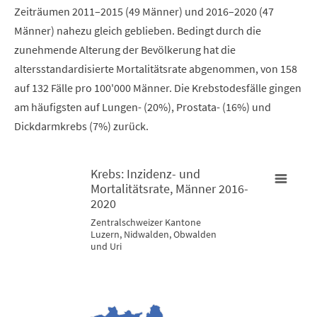
Zeiträumen 2011–2015 (49 Männer) und 2016–2020 (47
Männer) nahezu gleich geblieben. Bedingt durch die
zunehmende Alterung der Bevölkerung hat die
altersstandardisierte Mortalitätsrate abgenommen, von 158
auf 132 Fälle pro 100'000 Männer. Die Krebstodesfälle gingen
am häufigsten auf Lungen- (20%), Prostata- (16%) und
Dickdarmkrebs (7%) zurück.
Krebs: Inzidenz- und
Mortalitätsrate, Männer 2016-
Krebs: Inzidenz- und Mortalitätsrate, Männer 2016-2020
2020
K
Zentralschweizer Kantone
Luzern, Nidwalden, Obwalden
Map of unspecified region with 3 data series.
M
und Uri
Zentralschweizer Kantone Luzern, Nidwalden, Obwalden und U
Z
View as data table, Krebs: Inzidenz- und Mortalitätsrate