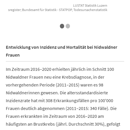
LUSTAT Statistik Luzern
 Krebsregister; Bundesamt für Statistik - STATPOP, Todesursachenstatistik
Datenquelle: Zentralschweizer Krebsre
End of interactive chart.
E
•
•
Entwicklung von Inzidenz und Mortalität bei Nidwaldner
Frauen
Im Zeitraum 2016–2020 erhielten jährlich im Schnitt 100
Nidwaldner Frauen neu eine Krebsdiagnose, in der
vorhergehenden Periode (2011–2015) waren es 98
Nidwaldnerinnen gewesen. Die altersstandardisierte
Inzidenzrate hat mit 308 Erkrankungsfällen pro 100'000
Frauen deutlich abgenommen (2011–2015: 340 Fälle). Die
Frauen erkrankten im Zeitraum von 2016–2020 am
häufigsten an Brustkrebs (jährl. Durchschnitt 30%), gefolgt