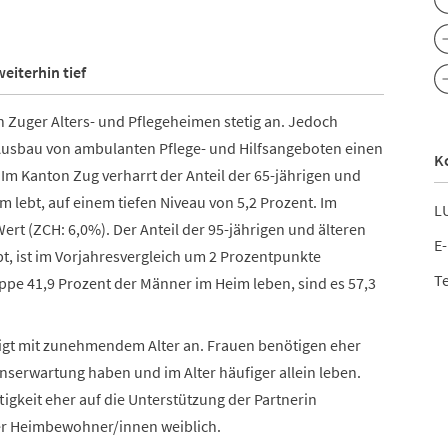
eiterhin tief
n Zuger Alters- und Pflegeheimen stetig an. Jedoch
 Ausbau von ambulanten Pflege- und Hilfsangeboten einen
K
 Im Kanton Zug verharrt der Anteil der 65-jährigen und
m lebt, auf einem tiefen Niveau von 5,2 Prozent. Im
LU
Wert (ZCH: 6,0%). Der Anteil der 95-jährigen und älteren
E-
bt, ist im Vorjahresvergleich um 2 Prozentpunkte
Te
ppe 41,9 Prozent der Männer im Heim leben, sind es 57,3
eigt mit zunehmendem Alter an. Frauen benötigen eher
nserwartung haben und im Alter häufiger allein leben.
igkeit eher auf die Unterstützung der Partnerin
der Heimbewohner/innen weiblich.