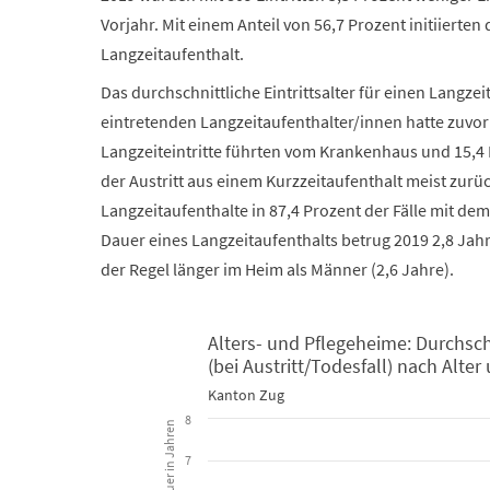
Vorjahr. Mit einem Anteil von 56,7 Prozent initiierten
Langzeitaufenthalt.
Das durchschnittliche Eintrittsalter für einen Langzei
eintretenden Langzeitaufenthalter/innen hatte zuvor
Langzeiteintritte führten vom Krankenhaus und 15,4 
der Austritt aus einem Kurzzeitaufenthalt meist zurü
Langzeitaufenthalte in 87,4 Prozent der Fälle mit d
Dauer eines Langzeitaufenthalts betrug 2019 2,8 Jahre
der Regel länger im Heim als Männer (2,6 Jahre).
Alters- und Pflegeheime: Durchsc
(bei Austritt/Todesfall) nach Alte
Alters- und Pflegeheime: Durchschnittliche Aufenthal
Kanton Zug
8
Bar chart with 3 data series.
7
Kanton Zug