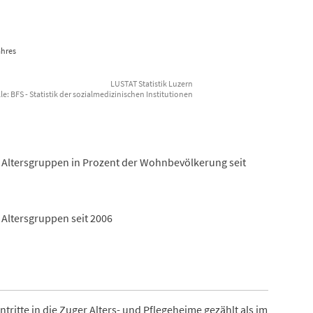
ahres
LUSTAT Statistik Luzern
e: BFS - Statistik der sozialmedizinischen Institutionen
 Altersgruppen in Prozent der Wohnbevölkerung seit
Altersgruppen seit 2006
ntritte in die Zuger Alters- und Pflegeheime gezählt als im