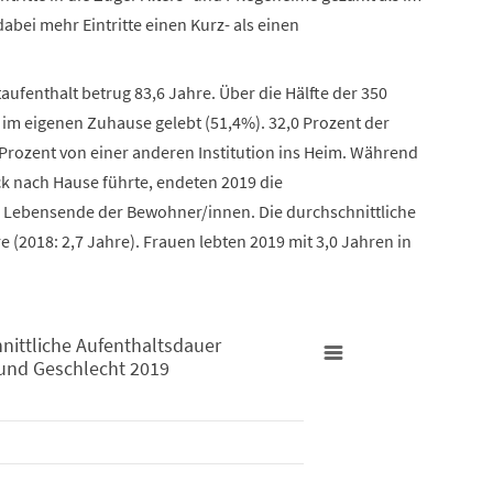
 dabei mehr Eintritte einen Kurz- als einen
taufenthalt betrug 83,6 Jahre. Über die Hälfte der 350
 im eigenen Zuhause gelebt (51,4%). 32,0 Prozent der
Prozent von einer anderen Institution ins Heim. Während
ck nach Hause führte, endeten 2019 die
em Lebensende der Bewohner/innen. Die durchschnittliche
 (2018: 2,7 Jahre). Frauen lebten 2019 mit 3,0 Jahren in
hnittliche Aufenthaltsdauer
r und Geschlecht 2019
tsdauer (bei Austritt/Todesfall) nach Alter und Geschlecht 2019