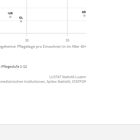
AR
AR
UR
UR
GL
GL
30
35
legeheime: Pflegetage pro Einwohner/in im Alter 65+
 Pflegestufe 1-12
LUSTAT Statistik Luzern
almedizinischen Institutionen, Spitex-Statistik, STATPOP