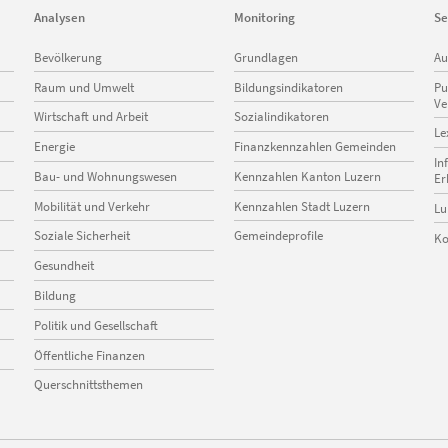
Analysen
Monitoring
Se
Navigation
Navigation
Na
Bevölkerung
Grundlagen
Au
überspringen
überspringen
üb
Raum und Umwelt
Bildungsindikatoren
Pu
Ve
Wirtschaft und Arbeit
Sozialindikatoren
Le
Energie
Finanzkennzahlen Gemeinden
In
Bau- und Wohnungswesen
Kennzahlen Kanton Luzern
Er
Mobilität und Verkehr
Kennzahlen Stadt Luzern
Lu
Soziale Sicherheit
Gemeindeprofile
Ko
Gesundheit
Bildung
Politik und Gesellschaft
Öffentliche Finanzen
Querschnittsthemen