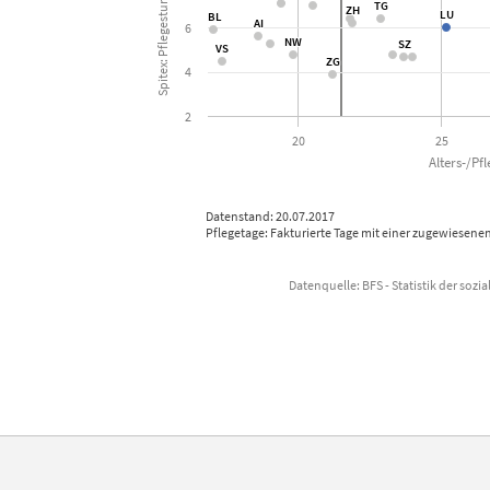
TG
TG
ZH
ZH
LU
LU
BL
BL
AI
AI
6
NW
NW
SZ
SZ
VS
VS
ZG
ZG
4
2
20
25
Alters-/Pf
Datenstand: 20.07.2017
Pflegetage: Fakturierte Tage mit einer zugewiesenen
Datenquelle: BFS - Statistik der sozi
End of interactive chart.