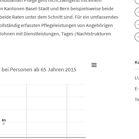
 ambulanten Pflege geht nicht zwingend mit einem
den Kantonen Basel-Stadt und Bern beispielsweise beide
beide Raten unter dem Schnitt sind. Für ein umfassendes
vollständig erfassten Pflegeleistungen von Angehörigen
Wohnen mit Dienstleistungen, Tages-/Nachtstrukturen
K
bei Personen ab 65 Jahren 2015
on Leistungen bei Personen ab 65 Jahren 2015
LU
E-
Te
Pflege:Inanspruchnahme von Leistungen bei Personen ab 65 Ja
BS
BS
 Pflegetage pro Einwohner/in im Alter 65+. Data ranges from 17 to 3
n pro Einwohner/in im Alter 65+. Data ranges from 3.9 to 12.6.