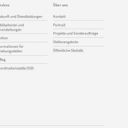
rvices
Über uns
vigation
Navigation
skunft und Dienstleistungen
Kontakt
erspringen
überspringen
blikationen und
Portrait
ranstaltungen
Projekte und Sonderaufträge
xikon
Stellenangebote
formationen für
Öffentliche Statistik
hebungsstellen
Reg
ordinationsstelle OGD