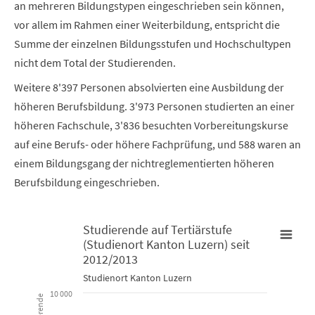
an mehreren Bildungstypen eingeschrieben sein können,
vor allem im Rahmen einer Weiterbildung, entspricht die
Summe der einzelnen Bildungsstufen und Hochschultypen
nicht dem Total der Studierenden.
Weitere 8'397 Personen absolvierten eine Ausbildung der
höheren Berufsbildung. 3'973 Personen studierten an einer
höheren Fachschule, 3'836 besuchten Vorbereitungskurse
auf eine Berufs- oder höhere Fachprüfung, und 588 waren an
einem Bildungsgang der nichtreglementierten höheren
Berufsbildung eingeschrieben.
Studierende auf Tertiärstufe
(Studienort Kanton Luzern) seit
Studierende auf Tertiärstufe (Studienort Kanton Luzern) seit 
2012/2013
Line chart with 7 lines.
Studienort Kanton Luzern
Studienort Kanton Luzern
10 000