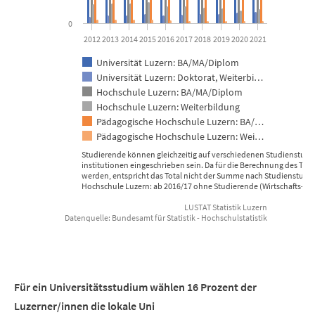
0
2012
2013
2014
2015
2016
2017
2018
2019
2020
2021
Universität Luzern: BA/MA/Diplom
Universität Luzern: Doktorat, Weiterbi…
Hochschule Luzern: BA/MA/Diplom
Hochschule Luzern: Weiterbildung
Pädagogische Hochschule Luzern: BA/…
Pädagogische Hochschule Luzern: Wei…
Studierende können gleichzeitig auf verschiedenen Studienstufe
institutionen eingeschrieben sein. Da für die Berechnung des Tota
werden, entspricht das Total nicht der Summe nach Studienstufe 
Hochschule Luzern: ab 2016/17 ohne Studierende (Wirtschafts-)I
LUSTAT Statistik Luzern
Datenquelle: Bundesamt für Statistik - Hochschulstatistik
End of interactive chart.
Für ein Universitätsstudium wählen 16 Prozent der
Luzerner/innen die lokale Uni