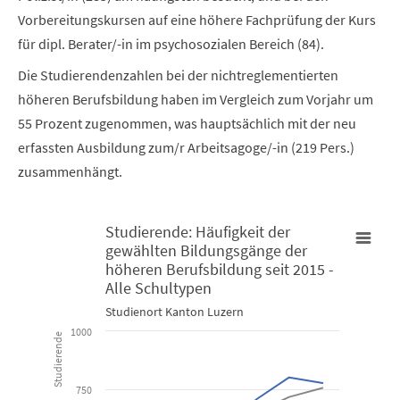
Vorbereitungskursen auf eine höhere Fachprüfung der Kurs
für dipl. Berater/-in im psychosozialen Bereich (84).
Die Studierendenzahlen bei der nichtreglementierten
höheren Berufsbildung haben im Vergleich zum Vorjahr um
55 Prozent zugenommen, was hauptsächlich mit der neu
erfassten Ausbildung zum/r Arbeitsagoge/-in (219 Pers.)
zusammenhängt.
Studierende: Häufigkeit der
gewählten Bildungsgänge der
Studierende: Häufigkeit der gewählten Bildungsgänge der höher
höheren Berufsbildung seit 2015 -
Line chart with 5 lines.
Alle Schultypen
Studienort Kanton Luzern
Studienort Kanton Luzern
1000
Studierende
View as data table, Studierende: Häufigkeit der gewählte
The chart has 1 X axis displaying categories.
750