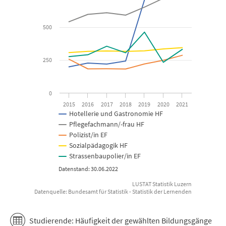
The chart has 1 Y axis displaying Studierende. Data ranges from 
500
250
0
2015
2016
2017
2018
2019
2020
2021
Hotellerie und Gastronomie HF
Pflegefachmann/-frau HF
Polizist/in EF
Sozialpädagogik HF
Strassenbaupolier/in EF
Datenstand: 30.06.2022
LUSTAT Statistik Luzern
Datenquelle: Bundesamt für Statistik - Statistik der Lernenden
End of interactive chart.
Studierende: Häufigkeit der gewählten Bildungsgänge