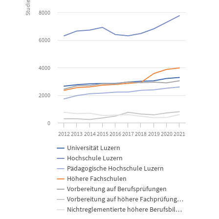
Studierende
View as data table, Studierende auf Tertiärstufe (Studieno
8000
The chart has 1 X axis displaying categories.
The chart has 1 Y axis displaying Studierende. Data ranges from 
6000
4000
2000
0
2012
2013
2014
2015
2016
2017
2018
2019
2020
2021
Universität Luzern
Hochschule Luzern
Pädagogische Hochschule Luzern
Höhere Fachschulen
Vorbereitung auf Berufsprüfungen
Vorbereitung auf höhere Fachprüfung…
Nichtreglementierte höhere Berufsbil…