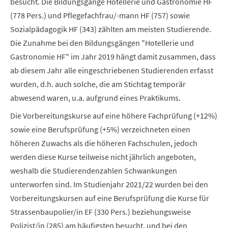
besucht. Die Bildungsgänge Hotellerie und Gastronomie HF
(778 Pers.) und Pflegefachfrau/-mann HF (757) sowie
Sozialpädagogik HF (343) zählten am meisten Studierende.
Die Zunahme bei den Bildungsgängen "Hotellerie und
Gastronomie HF" im Jahr 2019 hängt damit zusammen, dass
ab diesem Jahr alle eingeschriebenen Studierenden erfasst
wurden, d.h. auch solche, die am Stichtag temporär
abwesend waren, u.a. aufgrund eines Praktikums.
Die Vorbereitungskurse auf eine höhere Fachprüfung (+12%)
sowie eine Berufsprüfung (+5%) verzeichneten einen
höheren Zuwachs als die höheren Fachschulen, jedoch
werden diese Kurse teilweise nicht jährlich angeboten,
weshalb die Studierendenzahlen Schwankungen
unterworfen sind. Im Studienjahr 2021/22 wurden bei den
Vorbereitungskursen auf eine Berufsprüfung die Kurse für
Strassenbaupolier/in EF (330 Pers.) beziehungsweise
Polizist/in (285) am häufigsten besucht, und bei den