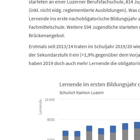
starteten an einer Luzerner Berufsfachschule, 814 J
(inkl. nicht eidg. reglementierte Ausbildungen). Was 
Lernende ins erste nachobligatorische Bildungsjahr
Fachmittelschule. Weitere 594 Jugendliche starteten
Brückenangebot.
Erstmals seit 2013/14 traten im Schuljahr 2019/20 w
der Sekundarstufe II ein (+1,9% gegenüber dem Vorja
haben 2019 doch auch mehr Lernende die obligatoris
Lernende im ersten Bildungsjahr d
Schulort Kanton Luzern
Lernende im ersten Bildungsjahr der Sekundarstufe I
10 000
Lernende
Bar chart with 3 data series.
8000
Schulort Kanton Luzern
View as data table, Lernende im ersten Bildungs
6000