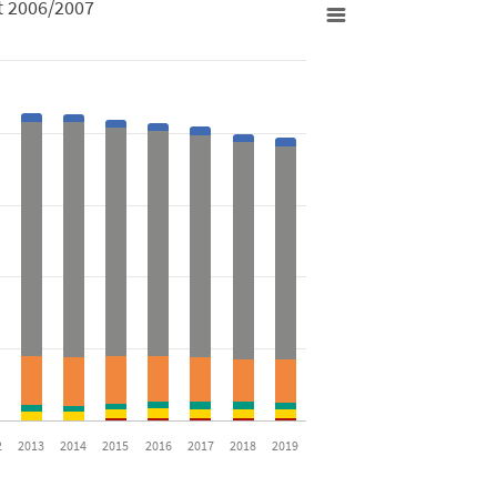
t 2006/2007
II seit 2006/2007
es from 0 to 21420.
2
2013
2014
2015
2016
2017
2018
2019