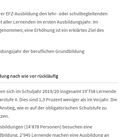
rer EFZ-Ausbildung den lehr- oder schulbegleitenden
t aller Lernenden im ersten Ausbildungsjahr. Im
ugenommen; eine Erhöhung ist ein erklärtes Ziel des
ildungsjahr der beruflichen Grundbildung
ung nach wie vor rückläufig
den sich im Schuljahr 2019/20 insgesamt 19'758 Lernende
tufe II. Dies sind 1,3 Prozent weniger als im Vorjahr. Die
Anstieg, wie er auf der obligatorischen Schulstufe zu
tzen.
Ausbildungen (14'878 Personen) besuchen eine
dbildung. 2'945 Lernende machen eine Ausbildung an