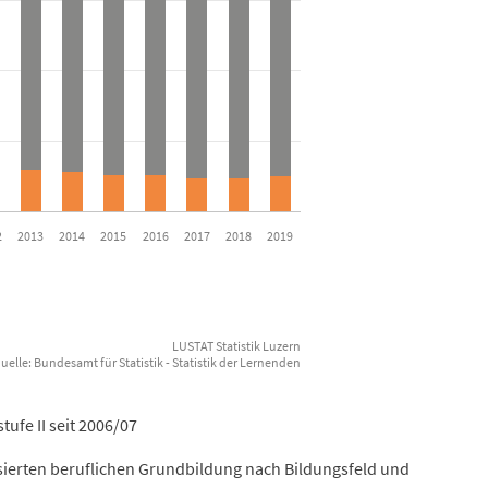
es from 982 to 7832.
2
2013
2014
2015
2016
2017
2018
2019
LUSTAT Statistik Luzern
Datenquelle: Bundesamt für Statistik - Statistik der Lernenden
ufe II seit 2006/07
isierten beruflichen Grundbildung nach Bildungsfeld und