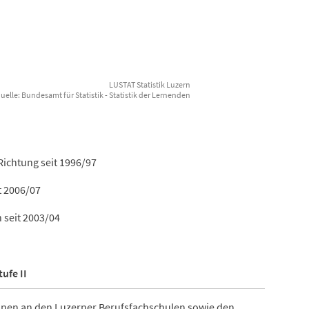
LUSTAT Statistik Luzern
elle: Bundesamt für Statistik - Statistik der Lernenden
Richtung seit 1996/97
t 2006/07
seit 2003/04
ufe II
onen an den Luzerner Berufsfachschulen sowie den