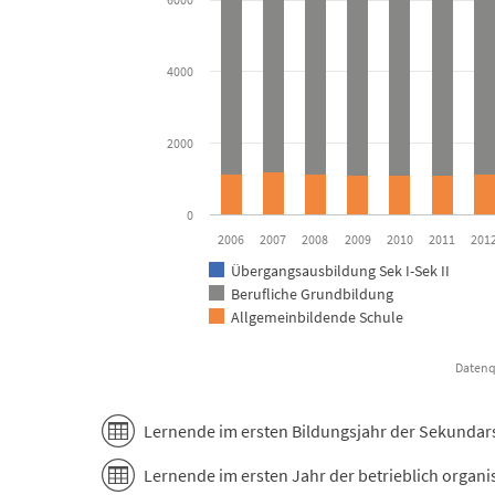
The chart has 1 X axis displaying categories.
The chart has 1 Y axis displaying Lernende. Data rang
4000
2000
0
2006
2007
2008
2009
2010
2011
201
Übergangsausbildung Sek I-Sek II
Berufliche Grundbildung
Allgemeinbildende Schule
End of interactive chart.
Lernende im ersten Bildungsjahr der Sekundarst
Lernende im ersten Jahr der betrieblich organ