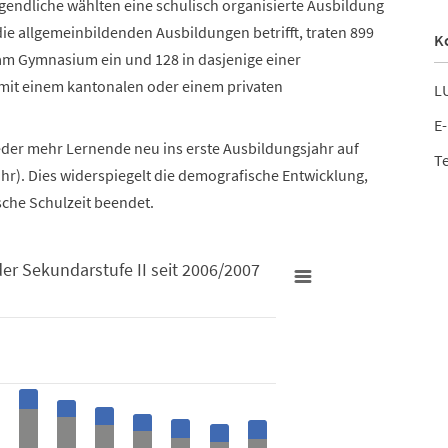
ugendliche wählten eine schulisch organisierte Ausbildung
die allgemeinbildenden Ausbildungen betrifft, traten 899
K
 am Gymnasium ein und 128 in dasjenige einer
 mit einem kantonalen oder einem privaten
LU
E-
ieder mehr Lernende neu ins erste Ausbildungsjahr auf
Te
hr). Dies widerspiegelt die demografische Entwicklung,
che Schulzeit beendet.
er Sekundarstufe II seit 2006/2007
I seit 2006/2007
jahr der Sekundarstufe II seit 2006/2007