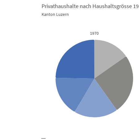
Privathaushalte nach Haushaltsgrösse 1
Kanton Luzern
Privathaushalte nach Haushaltsgröss
Pie chart with 2 pies.
1970
Kanton Luzern
View as data table, Privathaushalte nach Haushaltsgrösse 1970 und 