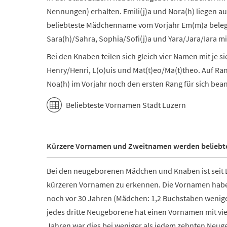
Nennungen) erhalten. Emili(j)a und Nora(h) liegen a
beliebteste Mädchenname vom Vorjahr Em(m)a belegt zu
Sara(h)/Sahra, Sophia/Sofi(j)a und Yara/Jara/Iara mi
Bei den Knaben teilen sich gleich vier Namen mit je s
Henry/Henri, L(o)uis und Mat(t)eo/Ma(t)theo. Auf R
Noa(h) im Vorjahr noch den ersten Rang für sich beans
Beliebteste Vornamen Stadt Luzern
Kürzere Vornamen und Zweitnamen werden beliebt
Bei den neugeborenen Mädchen und Knaben ist seit B
kürzeren Vornamen zu erkennen. Die Vornamen haben
noch vor 30 Jahren (Mädchen: 1,2 Buchstaben wenige
jedes dritte Neugeborene hat einen Vornamen mit vie
Jahren war dies bei weniger als jedem zehnten Neug