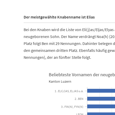
Der meistgewählte Knabenname ist Elias
Bei den Knaben wird die Liste von Eli(j)as/Eljas/Elya
neugeborenen Sohn. Der Name verdrängt Noa(h) (2017
Platz folgt Ben mit 29 Nennungen. Dahinter belegen
den gemeinsamen dritten Platz. Ebenfalls häufig ge
Nennungen), der an fünfter Stelle folgt.
Beliebteste Vornamen der neuge
Kanton Luzern
Beliebteste Vornamen der neugeborenen Knaben 20
1 . ELI(J)AS, ELJAS u.ä.
Bar chart with 10 bars.
2 . BEN
Kanton Luzern
3 . FIN(N), FYN(N)
LEON