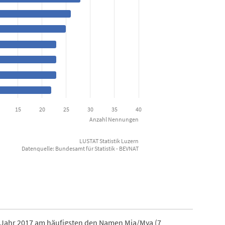
 neugeborenen Knaben 2017
Data ranges from 22 to 34.
15
20
25
30
35
40
Anzahl Nennungen
LUSTAT Statistik Luzern
Datenquelle: Bundesamt für Statistik - BEVNAT
 Jahr 2017 am häufigsten den Namen Mia/Mya (7