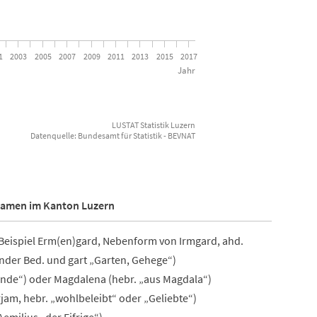
1
2003
2005
2007
2009
2011
2013
2015
2017
Jahr
LUSTAT Statistik Luzern
Datenquelle: Bundesamt für Statistik - BEVNAT
namen im Kanton Luzern
eispiel Erm(en)gard, Nebenform von Irmgard, ahd.
ender Bed. und gart „Garten, Gehege“)
ende“) oder Magdalena (hebr. „aus Magdala“)
rjam, hebr. „wohlbeleibt“ oder „Geliebte“)
Aemilius „der Eifrige“)