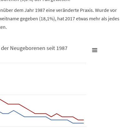
enüber dem Jahr 1987 eine veränderte Praxis. Wurde vor
eitname gegeben (18,1%), hat 2017 etwas mehr als jedes
ten.
 der Neugeborenen seit 1987
 seit 1987
nlänge der Neugeborenen seit 1987
 ranges from 5.1 to 6.4.