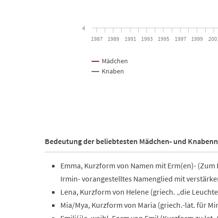
4
1987
1989
1991
1993
1995
1997
1999
200
Mädchen
Knaben
End of interactive chart.
Bedeutung der beliebtesten Mädchen- und Knaben
Emma, Kurzform von Namen mit Erm(en)- (Zum B
Irmin- vorangestelltes Namenglied mit verstärk
Lena, Kurzform von Helene (griech. „die Leucht
Mia/Mya, Kurzform von Maria (griech.-lat. für Mi
Emili(j)a, weibl. Form von Emil (Kurzform zu lat. 