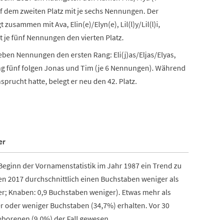
uf dem zweiten Platz mit je sechs Nennungen. Der
sammen mit Ava, Elin(e)/Elyn(e), Lil(l)y/Lil(l)i,
t je fünf Nennungen den vierten Platz.
ieben Nennungen den ersten Rang: Eli(j)as/Eljas/Elyas,
ang fünf folgen Jonas und Tim (je 6 Nennungen). Während
prucht hatte, belegt er neu den 42. Platz.
er
eginn der Vornamenstatistik im Jahr 1987 ein Trend zu
 2017 durchschnittlich einen Buchstaben weniger als
r; Knaben: 0,9 Buchstaben weniger). Etwas mehr als
r oder weniger Buchstaben (34,7%) erhalten. Vor 30
eborenen (9,0%) der Fall gewesen.