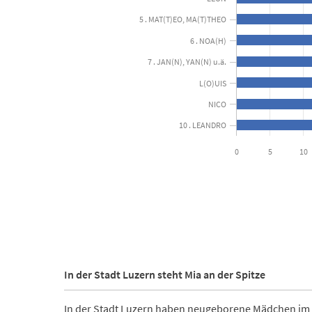
View as data table, Beliebteste Vornamen der
5 . MAT(T)EO, MA(T)THEO
The chart has 1 X axis displaying categories.
6 . NOA(H)
The chart has 1 Y axis displaying Anzahl Nennungen. 
7 . JAN(N), YAN(N) u.ä.
L(O)UIS
NICO
10 . LEANDRO
0
5
10
End of interactive chart.
In der Stadt Luzern steht Mia an der Spitze
In der Stadt Luzern haben neugeborene Mädchen im