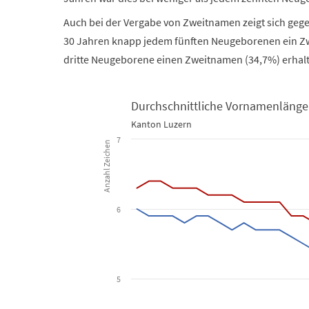
Auch bei der Vergabe von Zweitnamen zeigt sich geg
30 Jahren knapp jedem fünften Neugeborenen ein Zw
dritte Neugeborene einen Zweitnamen (34,7%) erhal
Durchschnittliche Vornamenlänge
Kanton Luzern
Durchschnittliche Vornamenlänge der Neugeborenen
7
Anzahl Zeichen
Line chart with 2 lines.
Kanton Luzern
6
View as data table, Durchschnittliche Vorname
The chart has 1 X axis displaying Jahr.
The chart has 1 Y axis displaying Anzahl Zeichen. Data
5