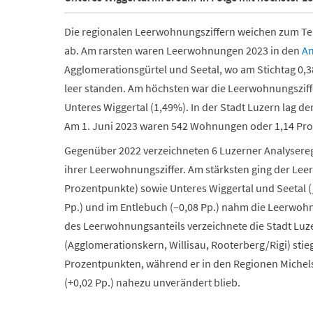
Die regionalen Leerwohnungsziffern weichen zum Tei
ab. Am rarsten waren Leerwohnungen 2023 in den
An
Agglomerationsgürtel und Seetal, wo am Stichtag 0,
leer standen. Am höchsten war die Leerwohnungsziffe
Unteres Wiggertal (1,49%). In der Stadt Luzern lag d
Am 1. Juni 2023 waren 542 Wohnungen oder 1,14 Pr
Gegenüber 2022 verzeichneten 6 Luzerner Analyser
ihrer Leerwohnungsziffer. Am stärksten ging der Le
Prozentpunkte) sowie Unteres Wiggertal und Seetal (j
Pp.) und im Entlebuch (–0,08 Pp.) nahm die Leerwoh
des Leerwohnungsanteils verzeichnete die Stadt Luzer
(Agglomerationskern, Willisau, Rooterberg/Rigi) sti
Prozentpunkten, während er in den Regionen Michel
(+0,02 Pp.) nahezu unverändert blieb.