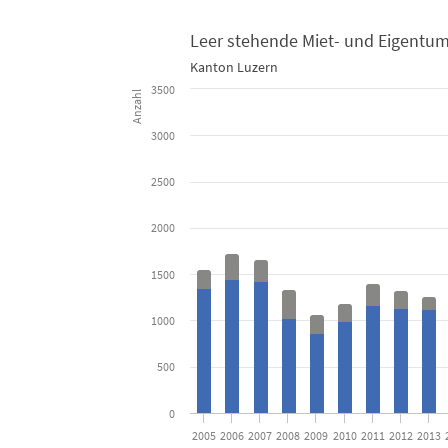
Leer stehende Miet- und Eigentu
Kanton Luzern
Leer stehende Miet- und Eigentumswohnungen am 1. 
3500
Anzahl
Bar chart with 2 data series.
3000
Kanton Luzern
2500
View as data table, Leer stehende Miet- und E
2000
The chart has 1 X axis displaying categories.
The chart has 1 Y axis displaying Anzahl. Data ranges 
1500
1000
500
0
2005
2006
2007
2008
2009
2010
2011
2012
2013