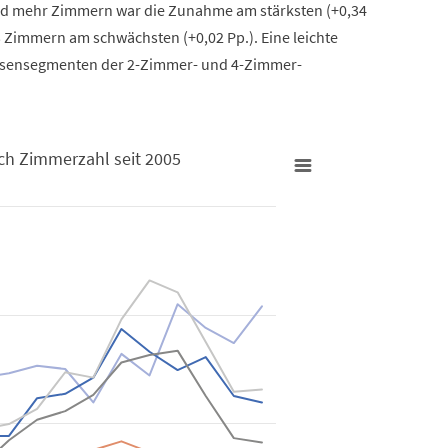
d mehr Zimmern war die Zunahme am stärksten (+0,34
 Zimmern am schwächsten (+0,02 Pp.). Eine leichte
ssensegmenten der 2-Zimmer- und 4-Zimmer-
ch Zimmerzahl seit 2005
 2005
uni nach Zimmerzahl seit 2005
nungsbestands. Data ranges from 0.21 to 2.84.