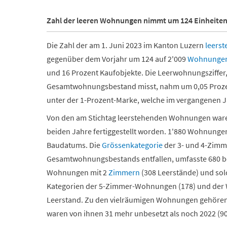
Zahl der leeren Wohnungen nimmt um 124 Einheiten
Die Zahl der am 1. Juni 2023 im Kanton Luzern
leers
gegenüber dem Vorjahr um 124 auf 2'009
Wohnunge
und 16 Prozent Kaufobjekte. Die Leerwohnungsziffer
Gesamtwohnungsbestand misst, nahm um 0,05 Prozentp
unter der 1-Prozent-Marke, welche im vergangenen Ja
Von den am Stichtag leerstehenden Wohnungen waren 
beiden Jahre fertiggestellt worden. 1'880 Wohnung
Baudatums. Die
Grössenkategorie
der 3- und 4-Zimm
Gesamtwohnungsbestands entfallen, umfasste 680 b
Wohnungen mit 2
Zimmern
(308 Leerstände) und solc
Kategorien der 5-Zimmer-Wohnungen (178) und der
Leerstand. Zu den vielräumigen Wohnungen gehören 
waren von ihnen 31 mehr unbesetzt als noch 2022 (90