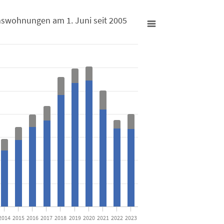
mswohnungen am 1. Juni seit 2005
Juni seit 2005
igentumswohnungen am 1. Juni seit 2005
from 861 to 3037.
2014
2015
2016
2017
2018
2019
2020
2021
2022
2023