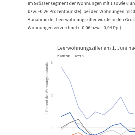
Im Grössensegment der Wohnungen mit 1 sowie 6 un
bzw. +0,26 Prozentpunkte), bei den Wohnungen mit 3
Abnahme der Leerwohnungsziffer wurde in den Grö
Wohnungen verzeichnet (–0,06 bzw. –0,04 Pp.).
Leerwohnungsziffer am 1. Juni na
Kanton Luzern
Leerwohnungsziffer am 1. Juni nach Zimmerzahl seit
3
in Prozent des Wohnungsbestands
Line chart with 6 lines.
Kanton Luzern
2
View as data table, Leerwohnungsziffer am 1. J
The chart has 1 X axis displaying categories.
The chart has 1 Y axis displaying in Prozent des Woh
1