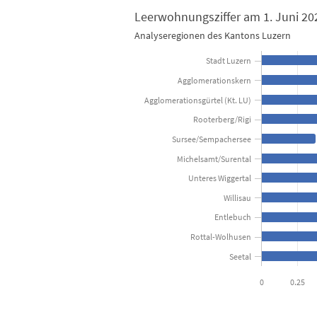
Leerwohnungsziffer am 1. Juni 20
Analyseregionen des Kantons Luzern
Leerwohnungsziffer am 1. Juni 2023
Stadt Luzern
Bar chart with 11 bars.
Agglomerationskern
Analyseregionen des Kantons Luzern
Agglomerationsgürtel (Kt. LU)
Rooterberg/Rigi
View as data table, Leerwohnungsziffer am 1. J
Sursee/Sempachersee
The chart has 1 X axis displaying categories.
Michelsamt/Surental
The chart has 1 Y axis displaying in Prozent des Woh
Unteres Wiggertal
Willisau
Entlebuch
Rottal-Wolhusen
Seetal
0
0.25