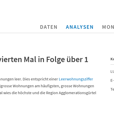
DATEN
ANALYSEN
MON
erten Mal in Folge über 1
K
LU
nungen leer. Dies entspricht einer
Leerwohnungsziffer
E-
elgrosse Wohnungen am häufigsten, grosse Wohnungen
Te
al wies die höchste und die Region Agglomerationsgürtel