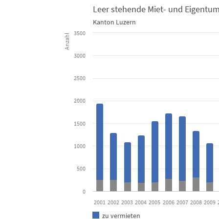
Leer stehende Miet- und Eigentu
Kanton Luzern
Leer stehende Miet- und Eigentumswohnungen am 1. 
3500
Anzahl
Bar chart with 2 data series.
3000
Kanton Luzern
2500
View as data table, Leer stehende Miet- und E
2000
The chart has 1 X axis displaying categories.
The chart has 1 Y axis displaying Anzahl. Data ranges 
1500
1000
500
0
2001
2002
2003
2004
2005
2006
2007
2008
2009
zu vermieten