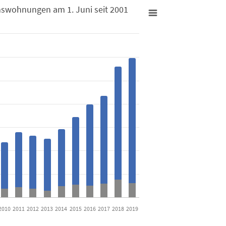
mswohnungen am 1. Juni seit 2001
Juni seit 2001
igentumswohnungen am 1. Juni seit 2001
from 149 to 2991.
2010
2011
2012
2013
2014
2015
2016
2017
2018
2019