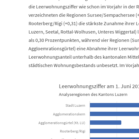
die Leerwohnungsziffer wie schon im Vorjahr in der 
verzeichneten die Regionen Sursee/Sempachersee (+0
Rooterberg/Rigi (+0,31) die stärkste Zunahme ihrer L
Luzern, Seetal, Rottal-Wolhusen, Unteres Wiggertal
als 0,30 Prozentpunkten, während vier Regionen (Su
Aggloemrationsgürtel) eine Abnahme ihrer Leerwohnun
Leerwohnungsanteil unterhalb des kantonalen Mitte
städtischen Wohnungsbestands unbesetzt. Im Vorjahr
Leerwohnungsziffer am 1. Juni 20
Analyseregionen des Kantons Luzern
Leerwohnungsziffer am 1. Juni 2019
Stadt Luzern
Bar chart with 11 bars.
Agglomerationskern
Analyseregionen des Kantons Luzern
Agglomerationsgürtel (Kt. LU)
Rooterberg/Rigi
View as data table, Leerwohnungsziffer am 1. J