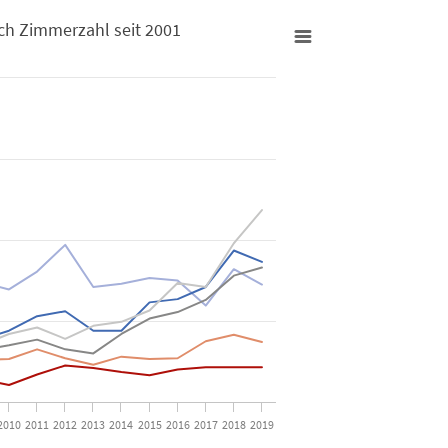
ch Zimmerzahl seit 2001
 2001
uni nach Zimmerzahl seit 2001
nungsbestands. Data ranges from 0.21 to 3.61.
2010
2011
2012
2013
2014
2015
2016
2017
2018
2019