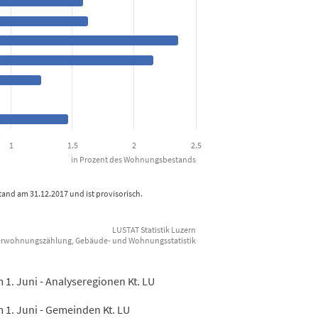
nungsbestands. Data ranges from 0.59 to 2.36.
1
1.5
2
2.5
in Prozent des Wohnungsbestands
nd am 31.12.2017 und ist provisorisch.
LUSTAT Statistik Luzern
eerwohnungszählung, Gebäude- und Wohnungsstatistik
. Juni - Analyseregionen Kt. LU
. Juni - Gemeinden Kt. LU