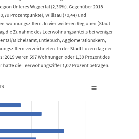
Region Unteres Wiggertal (2,36%). Gegenüber 2018
,79 Prozentpunkte), Willisau (+0,44) und
eerwohnungsziffern. In vier weiteren Regionen (Stadt
) lag die Zunahme des Leerwohnungsanteils bei weniger
rental/Michelsamt, Entlebuch, Agglomerationskern,
gsziffern verzeichneten. In der Stadt Luzern lag der
ls: 2019 waren 597 Wohnungen oder 1,30 Prozent des
 hatte die Leerwohungsziffer 1,02 Prozent betragen.
19
uni 2019