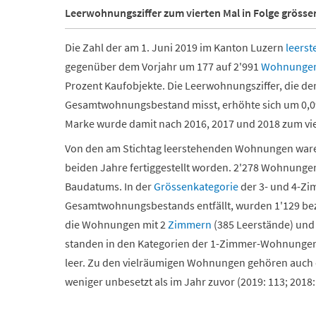
Leerwohnungsziffer zum vierten Mal in Folge grösser
Die Zahl der am 1. Juni 2019 im Kanton Luzern
leers
gegenüber dem Vorjahr um 177 auf 2'991
Wohnunge
Prozent Kaufobjekte. Die Leerwohnungsziffer, die d
Gesamtwohnungsbestand misst, erhöhte sich um 0,09 
Marke wurde damit nach 2016, 2017 und 2018 zum vier
Von den am Stichtag leerstehenden Wohnungen waren 
beiden Jahre fertiggestellt worden. 2'278 Wohnung
Baudatums. In der
Grössenkategorie
der 3- und 4-Zi
Gesamtwohnungsbestands entfällt, wurden 1'129 bez
die Wohnungen mit 2
Zimmern
(385 Leerstände) und
standen in den Kategorien der 1-Zimmer-Wohnungen
leer. Zu den vielräumigen Wohnungen gehören auch d
weniger unbesetzt als im Jahr zuvor (2019: 113; 2018: