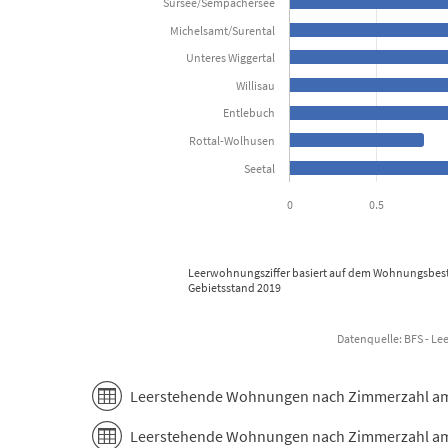
Sursee/Sempachersee
The chart has 1 X axis displaying categories.
Michelsamt/Surental
The chart has 1 Y axis displaying in Prozent des Woh
Unteres Wiggertal
Willisau
Entlebuch
Rottal-Wolhusen
Seetal
0
0.5
Leerwohnungsziffer basiert auf dem Wohnungsbesta
Gebietsstand 2019
Datenquelle: BFS - L
End of interactive chart.
Leerstehende Wohnungen nach Zimmerzahl am 1
Leerstehende Wohnungen nach Zimmerzahl am 1