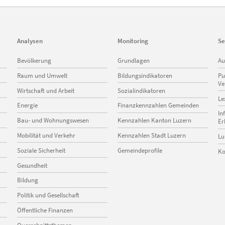
Analysen
Monitoring
Se
Navigation
Navigation
Na
Bevölkerung
Grundlagen
Au
überspringen
überspringen
üb
Raum und Umwelt
Bildungsindikatoren
Pu
Ve
Wirtschaft und Arbeit
Sozialindikatoren
Le
Energie
Finanzkennzahlen Gemeinden
In
Bau- und Wohnungswesen
Kennzahlen Kanton Luzern
Er
Mobilität und Verkehr
Kennzahlen Stadt Luzern
Lu
Soziale Sicherheit
Gemeindeprofile
Ko
Gesundheit
Bildung
Politik und Gesellschaft
Öffentliche Finanzen
Querschnittsthemen