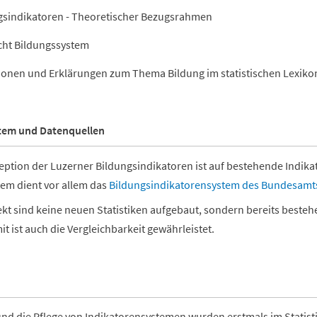
gsindikatoren - Theoretischer Bezugsrahmen
cht Bildungssystem
tionen und Erklärungen zum Thema Bildung im statistischen Lexiko
tem und Datenquellen
eption der Luzerner Bildungsindikatoren ist auf bestehende Indik
em dient vor allem das
Bildungsindikatorensystem des Bundesamts 
ekt sind keine neuen Statistiken aufgebaut, sondern bereits besteh
t ist auch die Vergleichbarkeit gewährleistet.
nd die Pflege von Indikatorensystemen wurden erstmals im Stati