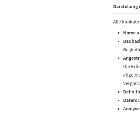
Darstellung 
Alle Indikato
Name un
Beobach
Begleitt
Angestr
Die Krit
abgeleit
Vergleic
Definiti
Daten:
L
Analyse