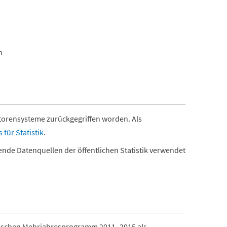
n
atorensysteme zurückgegriffen worden. Als
für Statistik
.
ende Datenquellen der öffentlichen Statistik verwendet
stischen Mehrjahresprogramm 2011–2015 als