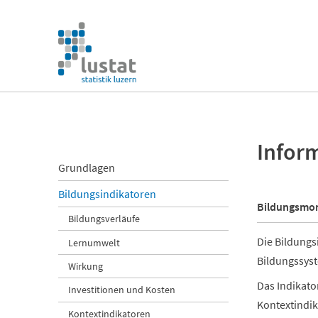
Navigation
überspringen
Navigation
überspringen
Infor
Navigation
Grundlagen
überspringen
Bildungsindikatoren
Bildungsmon
Bildungsverläufe
Die Bildungs
Lernumwelt
Bildungssys
Wirkung
Das Indikato
Investitionen und Kosten
Kontextindik
Kontextindikatoren