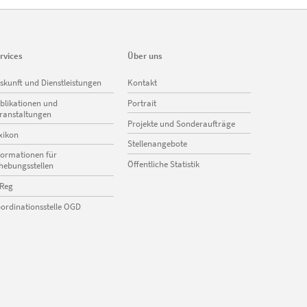
rvices
Über uns
vigation
Navigation
skunft und Dienstleistungen
Kontakt
erspringen
überspringen
blikationen und
Portrait
ranstaltungen
Projekte und Sonderaufträge
xikon
Stellenangebote
formationen für
Öffentliche Statistik
hebungsstellen
Reg
ordinationsstelle OGD