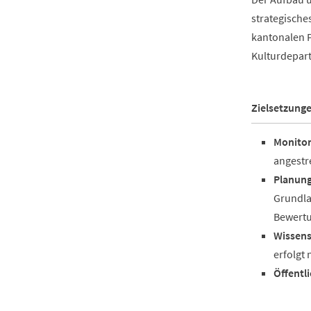
strategische
kantonalen P
Kulturdepart
Zielsetzung
Monitor
angestr
Planung
Grundla
Bewertu
Wissens
erfolgt
Öffentl