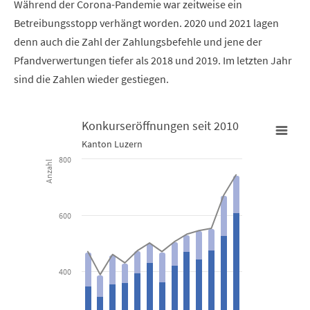
Während der Corona-Pandemie war zeitweise ein
Betreibungsstopp verhängt worden. 2020 und 2021 lagen
denn auch die Zahl der Zahlungsbefehle und jene der
Pfandverwertungen tiefer als 2018 und 2019. Im letzten Jahr
sind die Zahlen wieder gestiegen.
Konkurseröffnungen seit 2010
Kanton Luzern
Konkurseröffnungen seit 2010
800
Anzahl
Combination chart with 3 data series.
Kanton Luzern
600
View as data table, Konkurseröffnungen seit 2010
The chart has 1 X axis displaying categories.
400
The chart has 1 Y axis displaying Anzahl. Data ranges from 311 to