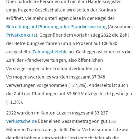
Über natürliche Personen und nicht im Handelsregister
eingetragene Gesellschaften wird selten der Konkurs
eröffnet. Vielmehr unterliegen diese in der Regel der
Betreibung auf Pfändung oder Pfandverwertung
(Ausnahme:
Privatkonkurs
). Gegenüber dem Vorjahr stieg 2022 die Zahl
der Betreibungsverfahren um 3,5 Prozent auf 100'580
ausgestellte
Zahlungsbefehle
an. Gestiegen ist einerseits die
Zahl der Pfandverwertungen, also öffentlichen
Versteigerungen oder Freihandverkäufen von
Vermögenswerten; es wurden insgesamt 37'348
Verwertungen vorgenommen (+27,2%). Anderseits ist auch
die Zahl der Pfändungen auf 53'804 Vollzüge leicht gestiegen
(+1,3%).
2022 wurden im Kanton Luzern insgesamt 33'237
Verlustscheine
über einen Gesamtbetrag von gut 116
Millionen Franken ausgestellt. Diese Verlustsumme ist zwar
deutlich höher als im Vorjahr, liegt jedoch tiefer als die