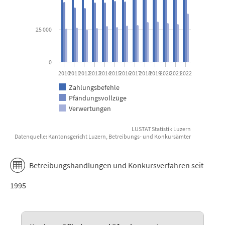
25 000
0
2010
2011
2012
2013
2014
2015
2016
2017
2018
2019
2020
2021
2022
Zahlungsbefehle
Pfändungsvollzüge
Verwertungen
LUSTAT Statistik Luzern
Datenquelle: Kantonsgericht Luzern, Betreibungs- und Konkursämter
End of interactive chart.
Betreibungshandlungen und Konkursverfahren seit
1995