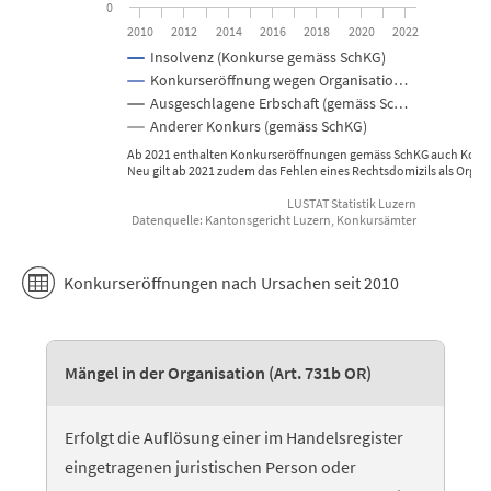
0
2010
2012
2014
2016
2018
2020
2022
Insolvenz (Konkurse gemäss SchKG)
Konkurseröffnung wegen Organisatio…
Ausgeschlagene Erbschaft (gemäss Sc…
Anderer Konkurs (gemäss SchKG)
Ab 2021 enthalten Konkur
Neu gilt ab 2021 zudem das Fehlen eines Rechtsdomizils als Orga
LUSTAT Statistik Luzern
Datenquelle: Kantonsgericht Luzern, Konkursämter
End of interactive chart.
Konkurseröffnungen nach Ursachen seit 2010
Mängel in der Organisation (Art. 731b OR)
Erfolgt die Auflösung einer im Handelsregister
eingetragenen juristischen Person oder