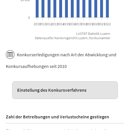
0
2010
2011
2012
2013
2014
2015
2016
2017
2018
2019
2020
2021
2022
LUSTAT Statistik Luzern
Datenquelle: Kantonsgericht Luzern, Konkursämter
End of interactive chart.
Konkurserledigungen nach Art der Abwicklung und
Konkursaufhebungen seit 2010
Einstellung des Konkursverfahrens
Zahl der Betreibungen und Verlustscheine gestiegen