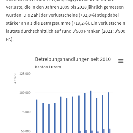
Verluste, die in den Jahren 2009 bis 2018 jährlich gemessen
wurden. Die Zahl der Verlustscheine (+32,8%) stieg dabei
stärker an als die Betragssumme (+19,2%). Ein Verlustschein
lautete durchschnittlich auf rund 3'500 Franken (2021: 3'900
Fr.).
Betreibungshandlungen seit 2010
Kanton Luzern
Betreibungshandlungen seit 2010
125 000
Anzahl
Bar chart with 3 data series.
100 000
Kanton Luzern
View as data table, Betreibungshandlungen seit 2010
75 000
The chart has 1 X axis displaying categories.
The chart has 1 Y axis displaying Anzahl. Data ranges from 24931
50 000