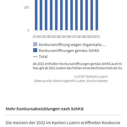
200
0
2010
2011
2012
2013
2014
2015
2016
2017
2018
2019
2020
2021
2022
Konkurseröffnung wegen Organisatio…
Konkurseröffnungen gemäss SchKG
Total
Ab 2021 enthalten Konkur
Neu gilt ab 2021 zudem das Fehlen eines Rechtsdomizils als Orga
LUSTAT Statistik Luzern
Datenquelle: Kantonsgericht Luzern, Konkursämter
End of interactive chart.
Mehr Konkursabwicklungen nach SchKG
Die meisten der 2022 im Kanton Luzern eröffneten Konkurse