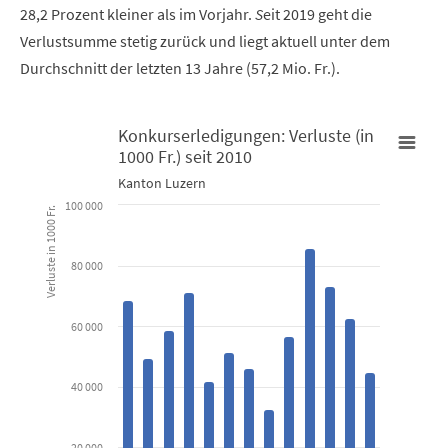
28,2 Prozent kleiner als im Vorjahr.
S
eit 2019 geht die
Verlustsumme stetig zurück und liegt aktuell unter dem
Durchschnitt der letzten 13 Jahre (57,2 Mio. Fr.).
Konkurserledigungen: Verluste (in
1000 Fr.) seit 2010
Konkurserledigungen: Verluste (in 1000 Fr.) seit 2010
Kanton Luzern
100 000
Verluste in 1000 Fr.
Bar chart with 13 bars.
Kanton Luzern
80 000
View as data table, Konkurserledigungen: Verluste (in 1000
60 000
The chart has 1 X axis displaying categories.
The chart has 1 Y axis displaying Verluste in 1000 Fr.. Data range
40 000
20 000