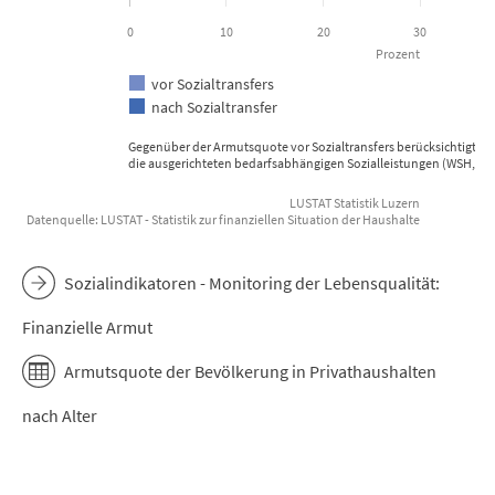
0
10
20
30
Prozent
vor Sozialtransfers
nach Sozialtransfer
Gegenüber der Armutsquote vor Sozialtransfers berücksichtigt die
die ausgerichteten bedarfsabhängigen Sozialleistungen (WSH, EL,
LUSTAT Statistik Luzern
Datenquelle: LUSTAT - Statistik zur finanziellen Situation der Haushalte
End of interactive chart.
Sozialindikatoren - Monitoring der Lebensqualität:
Finanzielle Armut
Armutsquote der Bevölkerung in Privathaushalten
nach Alter