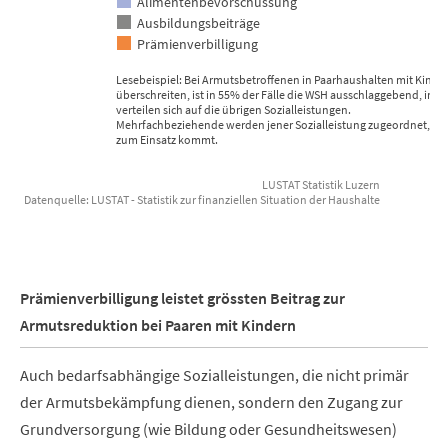
Alimentenbevorschussung
Ausbildungsbeiträge
Prämienverbilligung
Lesebeispiel: Bei Armutsbetroffenen in Paarhaushalten mit Kindern
überschreiten, ist in 55% der Fälle die WSH ausschlaggebend, in 26
verteilen sich auf die übrigen Sozialleistungen.
Mehrfachbeziehende werden jener Sozialleistung zugeordnet, welch
zum Einsatz kommt.
LUSTAT Statistik Luzern
Datenquelle: LUSTAT - Statistik zur finanziellen Situation der Haushalte
End of interactive chart.
Prämienverbilligung leistet grössten Beitrag zur
Armutsreduktion bei Paaren mit Kindern
Auch bedarfsabhängige Sozialleistungen, die nicht primär
der Armutsbekämpfung dienen, sondern den Zugang zur
Grundversorgung (wie Bildung oder Gesundheitswesen)