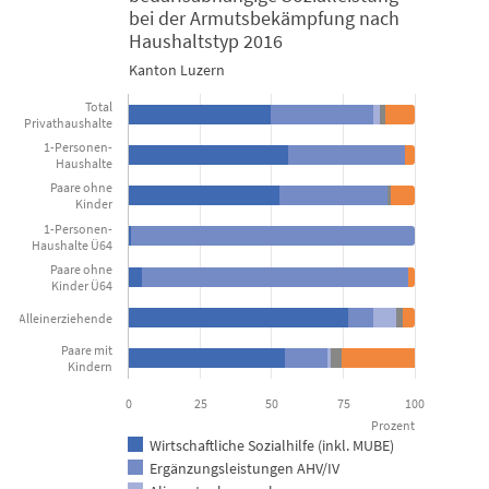
Ausschlaggebende bedarfsabhängige Sozialleistung bei der A
bei der Armutsbekämpfung nach
Haushaltstyp 2016
Bar chart with 5 data series.
Kanton Luzern
Kanton Luzern
Total
Privathaushalte
1-Personen-
View as data table, Ausschlaggebende bedarfsabhängige 
Haushalte
Paare ohne
The chart has 1 X axis displaying categories.
Kinder
The chart has 1 Y axis displaying Prozent. Data ranges from 1 to 
1-Personen-
Haushalte Ü64
Paare ohne
Kinder Ü64
Alleinerziehende
Paare mit
Kindern
0
25
50
75
100
Prozent
Wirtschaftliche Sozialhilfe (inkl. MUBE)
Ergänzungsleistungen AHV/IV