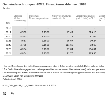
Gemeinderechnungen HRM2: Finanzkennzahlen seit 2018
Schötz
Ständige
Steuerfuss
Nettoverschuldungs-
Selbstfinanzierungs-
Selbst
Wohn-
Einwohnergemeinde
quotient in %
grad (1 Jahr) in % ²
grad (
bevölkerung
¹
Jahr
2018
...
...
...
...
2019
4'530
2.2500
47.44
273.18
2020
4'575
2.1500
51.72
87.02
2021
4'657
2.1500
86.67
30.24
2022
4'786
2.1500
114.62
33.60
2023
4'924
2.1500
97.84
154.01
2024
4'964
2.1500
91.75
115.36
¹ Für die Berechnung des Selbstfinanzierungsgrads über 5 Jahre werden zusätzlich Daten früherer Ja
² Der Selbstfinanzierungsgrad wird bei negativen Nettoinvestitionen (Nettoeinnahmen) nicht ausgewiesen.
Die Einführung von HRM2 in den Gemeinden des Kantons Luzern erfolgte etappenweise in den Rechnun
1.1.2013: Fusion von Schötz mit Ohmstal
Gebietsstand: 2026
w181_048t_gd1143_zz_d_0000 / Aktualisiert: 6.8.2025